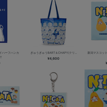
ドハーフハンカ
ぎゅうぎゅうBART＆CHAPY/クリ...
新潟マスコット
T
¥4,600
0