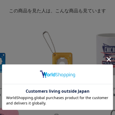
この商品を見た人は、こんな商品も見ています
/DB.スターマン
ミニフォトキーホルダー/CHAPY
【+B】/マグ
0
¥800