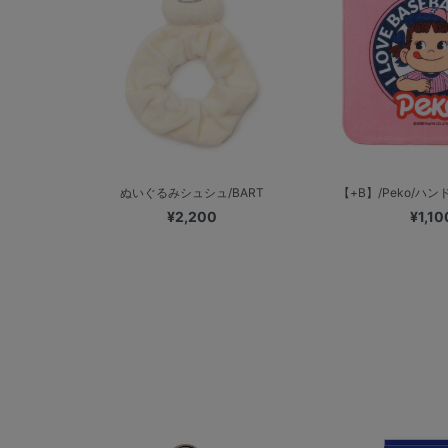
ぬいぐるみシュシュ/BART
【+B】/Peko/ハ
¥2,200
¥1,10