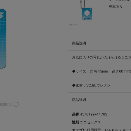
在庫あり
商品説明
お気に入りの写真が入れられるミニ
◆サイズ：約 幅45mm × 高さ60mm
◆素材：VC,紙,ウレタン
商品詳細
展開なし:◯
品番
4570199744765
性別
ユニセックス
カテゴリ
日用雑貨・おもちゃ
>
キー