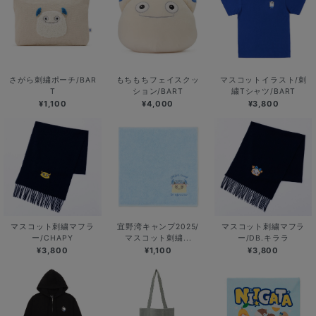
さがら刺繍ポーチ/BAR
もちもちフェイスクッ
マスコットイラスト/刺
T
ション/BART
繍Tシャツ/BART
¥1,100
¥4,000
¥3,800
マスコット刺繍マフラ
宜野湾キャンプ2025/
マスコット刺繍マフラ
ー/CHAPY
マスコット刺繍...
ー/DB.キララ
¥3,800
¥1,100
¥3,800