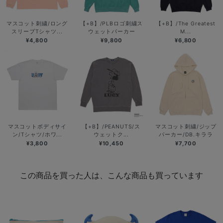
マスコット刺繍/ロング
【+B】/PLBロゴ刺繍ス
【+B】/The Greatest
スリーブTシャツ...
ウェットパーカー
M...
¥4,800
¥9,800
¥6,800
マスコットボディサイ
【+B】/PEANUTS/ス
マスコット刺繍/ジップ
ン/Tシャツ/ホワ...
ウェットク...
パーカー/DB.キララ
¥3,800
¥10,450
¥7,700
この商品を買った人は、こんな商品も買っています