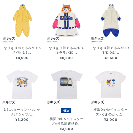
なりきり着ぐるみ/CHA
なりきり着ぐるみ/DB.
なりきり着ぐるみ/BAR
PY/KIDS...
キララ/KID...
T/KIDS/...
¥8,500
¥8,500
¥8,500
DB.スターマン×ハレッ
横浜DeNAベイスター
NEW
タ/Tシャツ/...
ズ×くまのがっこ...
横浜DeNAベイスター
¥3,200
¥3,000
ズ×横浜高速鉄道...
¥3,000