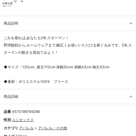
商品説明
これを着れば,あなたもDB.スターマン！
野球観戦から,ルームウェアまで,幅広くお使いいただける着ぐるみです。DB.ス
ターマンの動きを真似てみよう！
◆サイズ：130cm...着丈110cm 身幅50cm 肩幅43cm 袖丈42cm
◆素材：ポリエステル100% フリース
商品詳細
品番
4570199749296
性別
ユニセックス
カテゴリ
アパレル
>
アパレル：その他