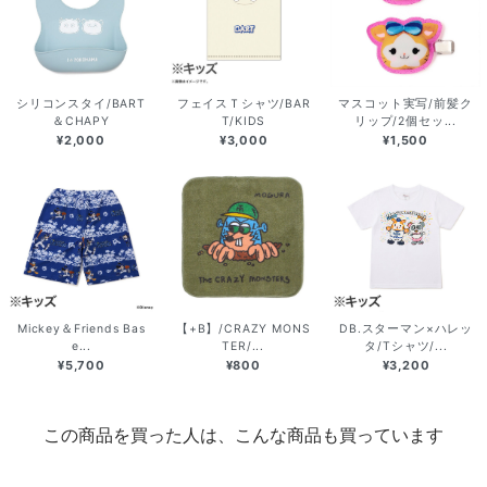
シリコンスタイ/BART
フェイスＴシャツ/BAR
マスコット実写/前髪ク
＆CHAPY
T/KIDS
リップ/2個セッ...
¥2,000
¥3,000
¥1,500
Mickey＆Friends Bas
【+B】/CRAZY MONS
DB.スターマン×ハレッ
e...
TER/...
タ/Tシャツ/...
¥5,700
¥800
¥3,200
この商品を買った人は、こんな商品も買っています