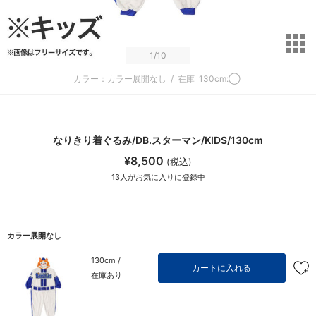
サ
1
/10
カラー：カラー展開なし
/
在庫
130cm:◯
なりきり着ぐるみ/DB.スターマン/KIDS/130cm
¥8,500
(税込)
13
人がお気に入りに登録中
カラー展開なし
130cm /
カートに入れる
在庫あり