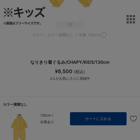
サ
1
/7
カラー：カラー展開なし
/
在庫
130cm:◯
なりきり着ぐるみ/CHAPY/KIDS/130cm
¥8,500
(税込)
2
人がお気に入りに登録中
カラー展開なし
130cm /
カートに入れる
在庫あり