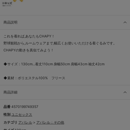
商品説明
これを着れば,あなたもCHAPY！
野球観戦から,ルームウェアまで,幅広くお使いいただける着ぐるみです。
CHAPYの動きを真似てみよう！
◆サイズ：130cm...着丈110cm 身幅50cm 肩幅43cm 袖丈42cm
◆素材：ポリエステル100% フリース
商品詳細
品番
4570199749357
性別
ユニセックス
カテゴリ
アパレル
>
アパレル：その他