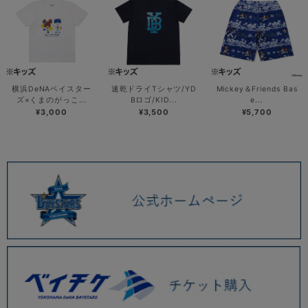
横浜DeNAベイスター
速乾ドライTシャツ/YD
Mickey＆Friends Bas
ズ×くまのがっこ...
Bロゴ/KID...
e...
¥3,000
¥3,500
¥5,700