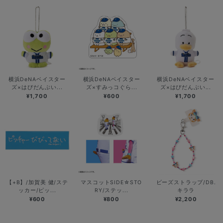
横浜DeNAベイスター
横浜DeNAベイスター
横浜DeNAベイスター
ズ×はぴだんぶい...
ズ×すみっコぐら...
ズ×はぴだんぶい...
¥1,700
¥600
¥1,700
【+B】/加賀美 健/ステ
マスコットSIDE☆STO
ビーズストラップ/DB.
ッカー/ピッ...
RY/ステッ...
キララ
¥600
¥800
¥2,200