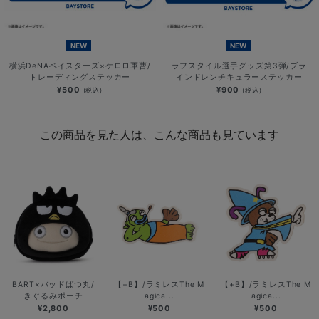
NEW
NEW
横浜DeNAベイスターズ×ケロロ軍曹/
ラフスタイル選手グッズ第3弾/ブラ
トレーディングステッカー
インドレンチキュラーステッカー
¥500
¥900
(税込)
(税込)
この商品を見た人は、こんな商品も見ています
BART×バッドばつ丸/
【+B】/ラミレスThe M
【+B】/ラミレスThe M
きぐるみポーチ
agica...
agica...
¥2,800
¥500
¥500