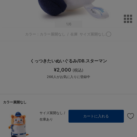
サ
1
/6
カラー：カラー展開なし
/
在庫
サイズ展開なし:◯
くっつきたいぬいぐるみ/DB.スターマン
¥2,000
(税込)
266
人がお気に入りに登録中
カラー展開なし
サイズ展開なし /
カートに入れる
在庫あり