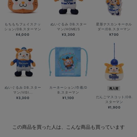
もちもちフェイスクッ
ぬいぐるみ DB.スター
星形ナスカンキーホル
ション/DB.スターマン
マン/HOME/S
ダー/DB.スターマン
¥4,000
¥3,300
¥700
ぬいぐるみ DB.スター
カーネーション/巾着/D
再入荷
マン/VISI...
B.スターマン
だんごマスコット/DB.
¥3,300
¥1,100
スターマン
¥1,900
この商品を買った人は、こんな商品も買っています