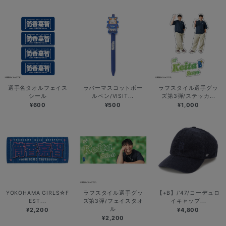
選手名タオルフェイス
ラバーマスコットボー
ラフスタイル選手グッ
シール
ルペン/VISIT...
ズ第3弾/ステッカ...
¥600
¥500
¥1,000
YOKOHAMA GIRLS☆F
ラフスタイル選手グッ
【+B】/’47/コーデュロ
EST...
ズ第3弾/フェイスタオ
イキャップ...
ル
¥2,200
¥4,800
¥2,200