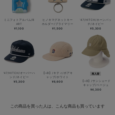
ミニフォトアルバム/B
ヒノキマグネットキー
’47/HITCH/ホーンバッ
ART
ホルダー/プライマリー
チ/ネイビー
¥1,100
¥1,500
¥5,300
’47/HITCH/オーバーハ
【+B】/キティ/ボアキ
再入荷
ンド/ネイビー
ャップ/ホワイト
【+B】/サンシェード
¥5,300
¥6,600
キャップ/ベージュ
¥4,300
この商品を買った人は、こんな商品も買っています