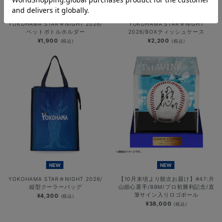
NEW
NEW
YOKOHAMA STAR☆NIGHT 2026/
YOKOHAMA STAR☆NIGHT
ペットボトルホルダー
2026/BOXティッシュケース
¥1,900
¥2,200
(税込)
(税込)
NEW
NEW
YOKOHAMA STAR☆NIGHT 2026/
【10月末頃より順次お届け】#47:片
縦型クーラーバッグ
山皓心選手/BBM/プロ初勝利記念/直
筆サイン入りロゴボール
¥4,300
(税込)
¥38,000
(税込)