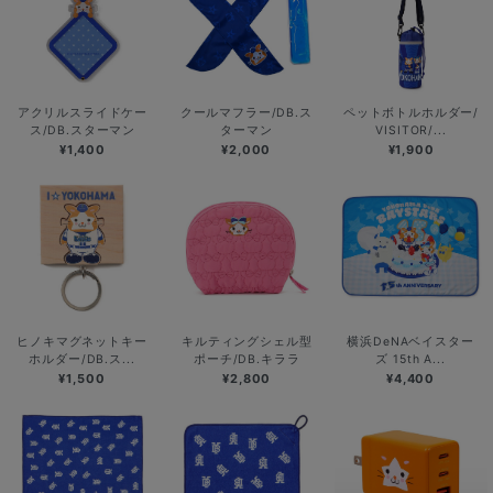
アクリルスライドケー
クールマフラー/DB.ス
ペットボトルホルダー/
ス/DB.スターマン
ターマン
VISITOR/...
¥1,400
¥2,000
¥1,900
ヒノキマグネットキー
キルティングシェル型
横浜DeNAベイスター
ホルダー/DB.ス...
ポーチ/DB.キララ
ズ 15th A...
¥1,500
¥2,800
¥4,400