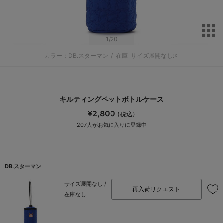
サ
1
/20
カラー：DB.スターマン
/
在庫
サイズ展開なし:☓
キルティングペットボトルケース
¥2,800
(税込)
207
人がお気に入りに登録中
DB.スターマン
サイズ展開なし /
再入荷リクエスト
在庫なし