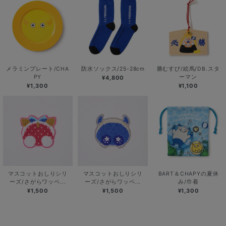
メラミンプレート/CHA
防水ソックス/25-28cm
勝むすび/絵馬/DB.スタ
PY
ーマン
¥4,800
¥1,300
¥1,100
マスコットおしりシリ
マスコットおしりシリ
BART＆CHAPYの夏休
ーズ/さがらワッペ...
ーズ/さがらワッペ...
み/巾着
¥1,500
¥1,500
¥1,300