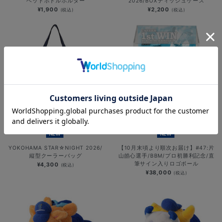
ペットボトルホルダー
2026/BOXティッシュケース
¥1,900
¥2,200
(税込)
(税込)
NEW
NEW
YOKOHAMA STAR☆NIGHT 2026/
【10月末頃より順次お届け】#47:片
縦型クーラーバッグ
山皓心選手/BBM/プロ初勝利記念/直
筆サイン入りロゴボール
¥4,300
(税込)
¥38,000
(税込)