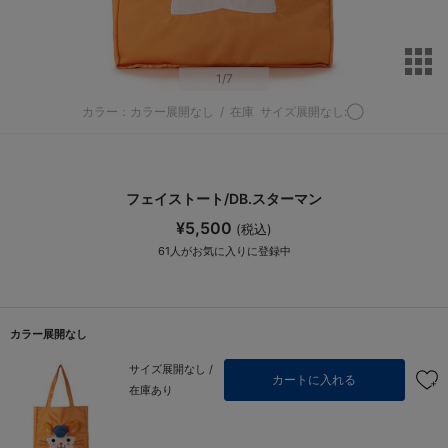
サ
1
/7
カラー：カラー展開なし
/
在庫
サイズ展開なし:◯
フェイストート/DB.スターマン
¥5,500
(税込)
61
人がお気に入りに登録中
カラー展開なし
サイズ展開なし /
カートに入れる
在庫あり