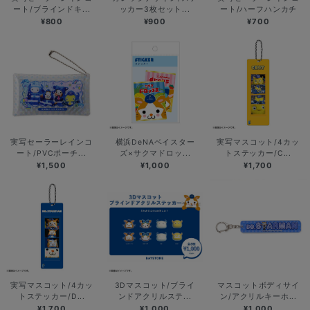
ート/ブラインドキ...
ッカー3枚セット...
ート/ハーフハンカチ
¥800
¥900
¥700
実写セーラーレインコ
横浜DeNAベイスター
実写マスコット/4カッ
ート/PVCポーチ...
ズ×サクマドロッ...
トステッカー/C...
¥1,500
¥1,000
¥1,700
実写マスコット/4カッ
3Dマスコット/ブライ
マスコットボディサイ
トステッカー/D...
ンドアクリルステ...
ン/アクリルキーホ...
¥1,700
¥1,000
¥1,000