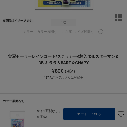
サ
1
/2
カラー：カラー展開なし
/
在庫
サイズ展開なし:◯
実写セーラーレインコート/ステッカー4枚入/DB.スターマン＆
DB.キララ＆BART＆CHAPY
¥800
(税込)
137
人がお気に入りに登録中
カラー展開なし
サイズ展開なし /
カートに入れる
在庫あり