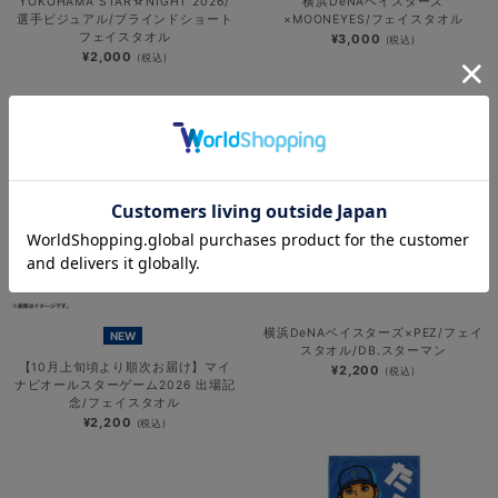
YOKOHAMA STAR☆NIGHT 2026/
横浜DeNAベイスターズ
選手ビジュアル/ブラインドショート
×MOONEYES/フェイスタオル
フェイスタオル
¥3,000
(税込)
¥2,000
(税込)
横浜DeNAベイスターズ×PEZ/フェイ
NEW
スタオル/DB.スターマン
【10月上旬頃より順次お届け】マイ
¥2,200
(税込)
ナビオールスターゲーム2026 出場記
念/フェイスタオル
¥2,200
(税込)