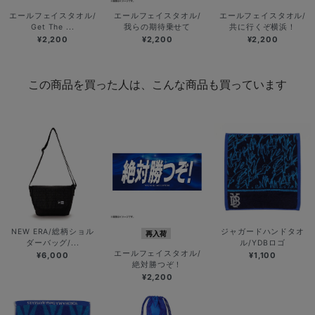
エールフェイスタオル/
エールフェイスタオル/
エールフェイスタオル/
Get The ...
我らの期待乗せて
共に行くぞ横浜！
¥2,200
¥2,200
¥2,200
この商品を買った人は、こんな商品も買っています
NEW ERA/総柄ショル
ジャガードハンドタオ
再入荷
ダーバッグ/...
ル/YDBロゴ
エールフェイスタオル/
¥6,000
¥1,100
絶対勝つぞ！
¥2,200