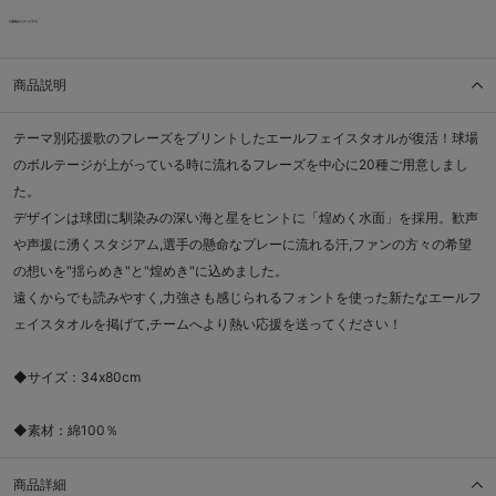
商品説明
テーマ別応援歌のフレーズをプリントしたエールフェイスタオルが復活！球場
のボルテージが上がっている時に流れるフレーズを中心に20種ご用意しまし
た。
デザインは球団に馴染みの深い海と星をヒントに「煌めく水面」を採用。歓声
や声援に湧くスタジアム,選手の懸命なプレーに流れる汗,ファンの方々の希望
の想いを"揺らめき"と"煌めき"に込めました。
遠くからでも読みやすく,力強さも感じられるフォントを使った新たなエールフ
ェイスタオルを掲げて,チームへより熱い応援を送ってください！
◆サイズ：34x80cm
◆素材：綿100％
商品詳細