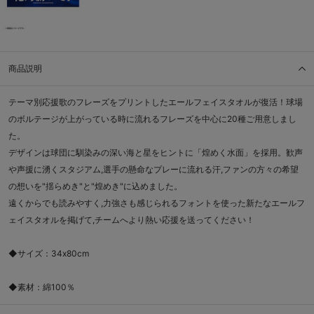
商品説明
テーマ別応援歌のフレーズをプリントしたエールフェイスタオルが復活！球場
のボルテージが上がっている時に流れるフレーズを中心に20種ご用意しまし
た。
デザインは球団に馴染みの深い海と星をヒントに「煌めく水面」を採用。歓声
や声援に湧くスタジアム,選手の懸命なプレーに流れる汗,ファンの方々の希望
の想いを"揺らめき"と"煌めき"に込めました。
遠くからでも読みやすく,力強さも感じられるフォントを使った新たなエールフ
ェイスタオルを掲げて,チームへより熱い応援を送ってください！
◆サイズ：34x80cm
◆素材：綿100％