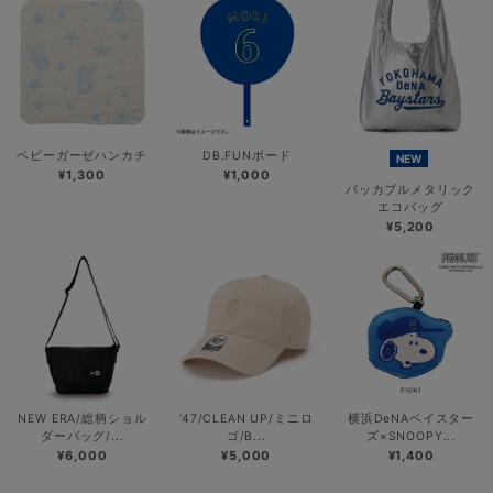
ベビーガーゼハンカチ
DB.FUNボード
NEW
¥1,300
¥1,000
パッカブルメタリック
エコバッグ
¥5,200
NEW ERA/総柄ショル
’47/CLEAN UP/ミニロ
横浜DeNAベイスター
ダーバッグ/...
ゴ/B...
ズ×SNOOPY...
¥6,000
¥5,000
¥1,400