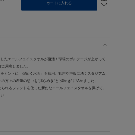
カートに入れる
トしたエールフェイスタオルが復活！球場のボルテージが上がって
種ご用意しました。
をヒントに「煌めく水面」を採用。歓声や声援に湧くスタジアム,
の方々の希望の想いを"揺らめき"と"煌めき"に込めました。
じられるフォントを使った新たなエールフェイスタオルを掲げて,
さい！