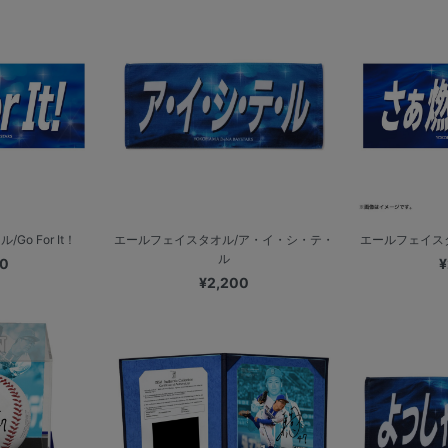
o For It！
エールフェイスタオル/ア・イ・シ・テ・
エールフェイス
ル
00
¥
¥2,200