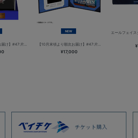
NEW
エールフェイス
け】#47:片...
【10月末頃より順次お届け】#47:片...
¥
00
¥17,000