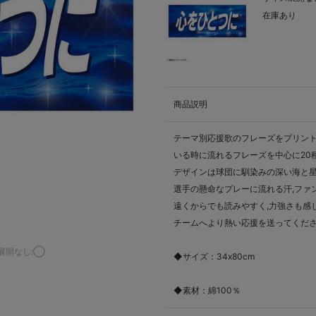
在庫あり
商品説明
テーマ別応援歌のフレーズをプリン
いる時に流れるフレーズを中心に20
デザインは球団に馴染みの深い海と星
選手の懸命なプレーに流れる汗,ファン
遠くからでも読みやすく,力強さも感
チームへより熱い応援を送ってくだ
展開なし:◯
◆サイズ：34x80cm
◆素材：綿100％