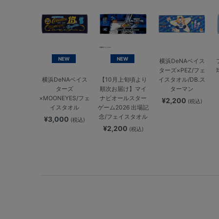
NEW
NEW
横浜DeNAベイス
ターズ×PEZ/フェ
イスタオル/DB.ス
横浜DeNAベイス
【10月上旬頃より
ターマン
ターズ
順次お届け】マイ
×MOONEYES/フェ
ナビオールスター
¥2,200
(税込)
イスタオル
ゲーム2026 出場記
念/フェイスタオル
¥3,000
(税込)
¥2,200
(税込)