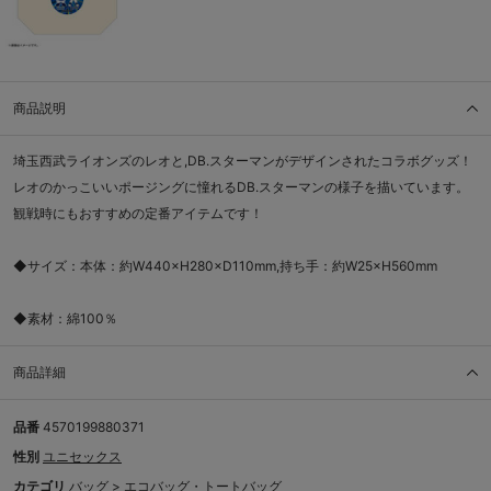
商品説明
埼玉西武ライオンズのレオと,DB.スターマンがデザインされたコラボグッズ！
レオのかっこいいポージングに憧れるDB.スターマンの様子を描いています。
観戦時にもおすすめの定番アイテムです！
◆サイズ：本体：約W440×H280×D110mm,持ち手：約W25×H560mm
◆素材：綿100％
商品詳細
品番
4570199880371
性別
ユニセックス
カテゴリ
バッグ
>
エコバッグ・トートバッグ