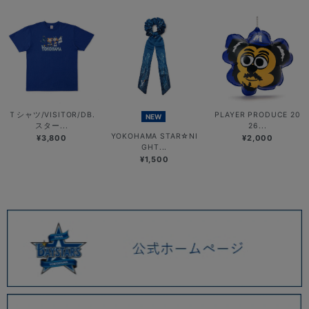
Ｔシャツ/VISITOR/DB.
PLAYER PRODUCE 20
NEW
スター...
26...
YOKOHAMA STAR☆NI
¥3,800
¥2,000
GHT...
¥1,500