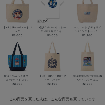
【+B】/Peko/トートバ
横浜DeNAベイスター
マスコットボディサイ
ッグ
ズ×埼玉西武ライ...
ン/ランチトート/...
¥3,000
¥3,000
¥2,200
横浜DeNAベイスター
【+B】/BABE RUTH/
横浜開港記念/横浜DeN
ズ×サクマドロッ...
トートバッグ
Aベイスターズ...
¥3,300
¥2,400
¥2,200
この商品を買った人は、こんな商品も買っています