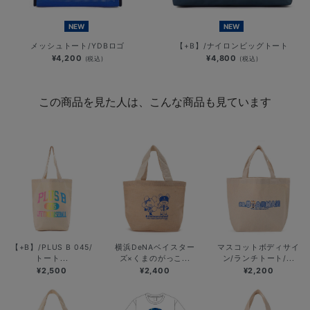
NEW
NEW
メッシュトート/YDBロゴ
【+B】/ナイロンビッグトート
¥4,200
¥4,800
(税込)
(税込)
この商品を見た人は、こんな商品も見ています
【+B】/PLUS B 045/
横浜DeNAベイスター
マスコットボディサイ
トート...
ズ×くまのがっこ...
ン/ランチトート/...
¥2,500
¥2,400
¥2,200