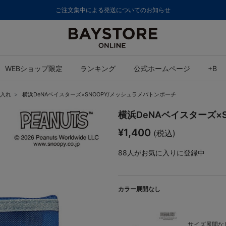
ご注文集中による発送についてのお知らせ
WEBショップ限定
ランキング
公式ホームページ
+B
入れ
横浜DeNAベイスターズ×SNOOPY/メッシュラメバトンポーチ
横浜DeNAベイスターズ×
¥1,400
(税込)
88
人がお気に入りに登録中
カラー展開なし
サイズ展開なし