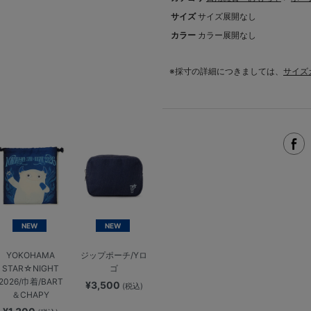
サイズ
サイズ展開なし
カラー
カラー展開なし
※採寸の詳細につきましては、
サイズ
NEW
NEW
YOKOHAMA
ジップポーチ/Yロ
STAR☆NIGHT
ゴ
2026/巾着/BART
¥3,500
(税込)
＆CHAPY