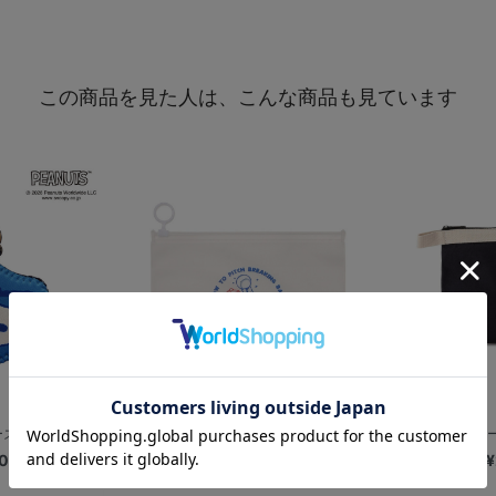
この商品を見た人は、こんな商品も見ています
×SNOOPY...
【+B】/Pitch Grips/EV...
キャンバスポーチ
0
¥1,500
¥