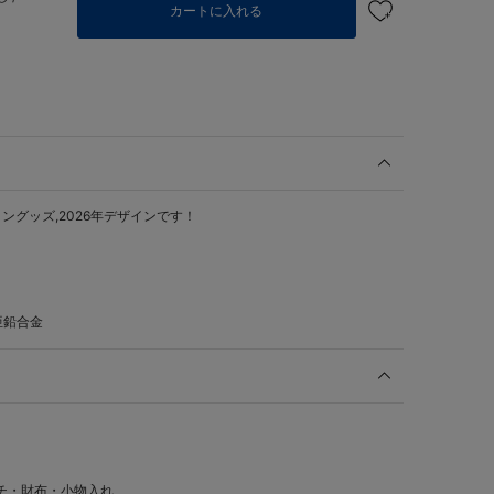
カートに入れる
グッズ,2026年デザインです！
亜鉛合金
チ・財布・小物入れ