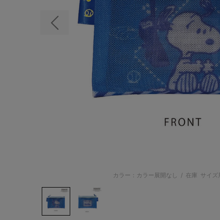
前の画像
カラー：カラー展開なし
/
在庫
サイズ