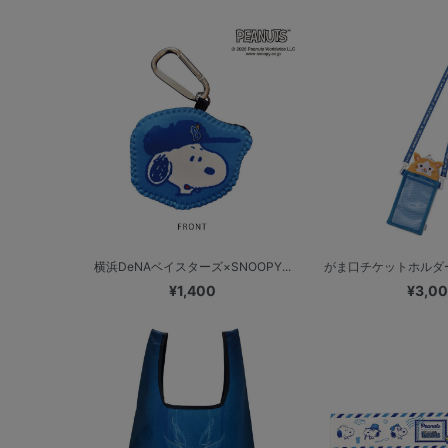
横浜DeNAベイスターズ×SNOOPY...
がま口チケットホルダー
¥1,400
¥3,0