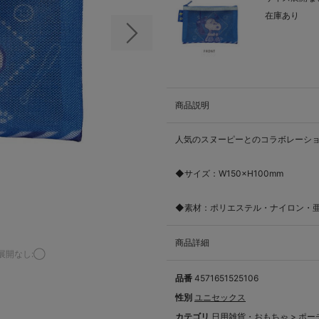
在庫あり
次の画像
商品説明
人気のスヌーピーとのコラボレーション
◆サイズ：W150×H100mm
◆素材：ポリエステル・ナイロン・
商品詳細
展開なし:◯
品番
4571651525106
性別
ユニセックス
カテゴリ
日用雑貨・おもちゃ
>
ポー