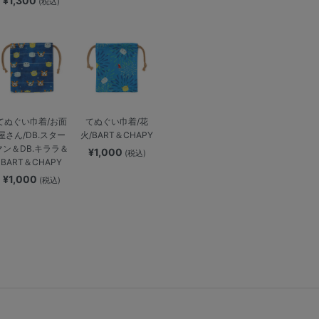
¥1,300
(税込)
てぬぐい巾着/お面
てぬぐい巾着/花
屋さん/DB.スター
火/BART＆CHAPY
マン＆DB.キララ＆
¥1,000
(税込)
BART＆CHAPY
¥1,000
(税込)