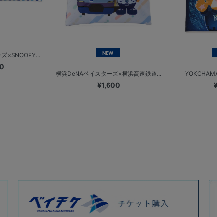
NEW
×SNOOPY...
00
横浜DeNAベイスターズ×横浜高速鉄道...
YOKOHAMA
¥1,600