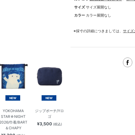
サイズ
サイズ展開なし
カラー
カラー展開なし
※採寸の詳細につきましては、
サイズ
NEW
NEW
YOKOHAMA
ジップポーチ/Yロ
STAR☆NIGHT
ゴ
2026/巾着/BART
¥3,500
(税込)
＆CHAPY