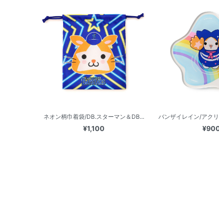
ネオン柄巾着袋/DB.スターマン＆DB...
バンザイレイン/アクリル
¥1,100
¥90