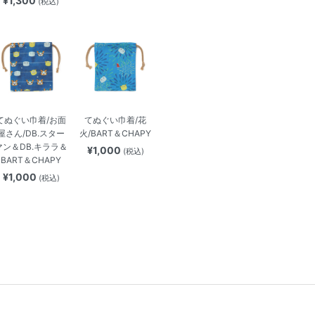
¥1,300
(税込)
てぬぐい巾着/お面
てぬぐい巾着/花
屋さん/DB.スター
火/BART＆CHAPY
マン＆DB.キララ＆
¥1,000
(税込)
BART＆CHAPY
¥1,000
(税込)