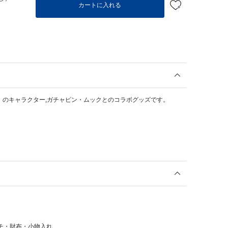
カートに入れる
」のキャラクター,ガチャピン・ムックとのコラボグッズです。
チ・財布・小物入れ