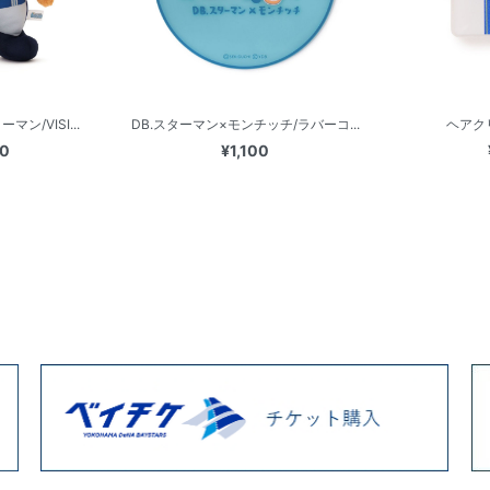
マン/VISI...
DB.スターマン×モンチッチ/ラバーコ...
ヘアク
00
¥1,100