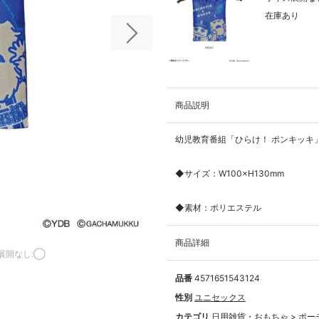
在庫あり
次の画像
商品説明
幼児教育番組「ひらけ！ ポンキッキ
◆サイズ：W100×H130mm
◆素材：ポリエステル
商品詳細
展開なし:◯
品番
4571651543124
性別
ユニセックス
カテゴリ
日用雑貨・おもちゃ
>
ポー