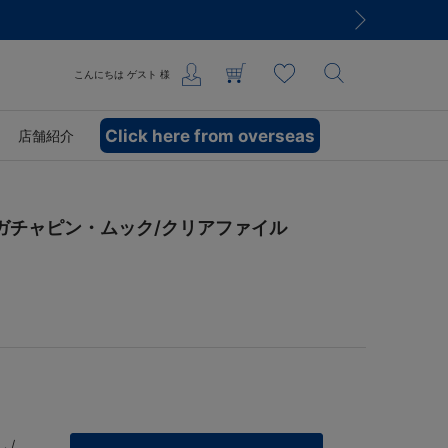
こんにちは
ゲスト
様
Click here from overseas
店舗紹介
×ガチャピン・ムック/クリアファイル
 /