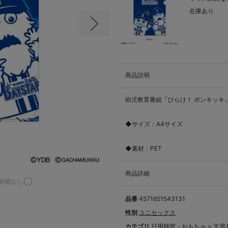
在庫あり
次の画像
商品説明
幼児教育番組「ひらけ！ ポンキッキ
◆サイズ：A4サイズ
◆素材：PET
商品詳細
展開なし:◯
品番
4571651543131
性別
ユニセックス
カテゴリ
日用雑貨・おもちゃ
>
文房