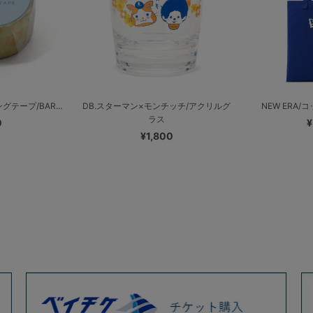
テープ/BAR...
DB.スターマン×モンチッチ/アクリルグ
NEW ERA
ラス
0
¥
¥1,800