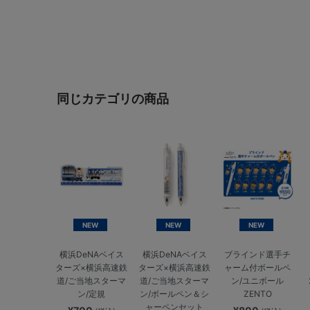
同じカテゴリの商品
NEW
NEW
NEW
横浜DeNAベイス
横浜DeNAベイス
ブラインド選手チ
ターズ×横浜高速鉄
ターズ×横浜高速鉄
ャーム付ボールペ
道/ご当地スターマ
道/ご当地スターマ
ン/ユニボール
ン/定規
ン/ボールペン＆シ
ZENTO
ャーペンセット