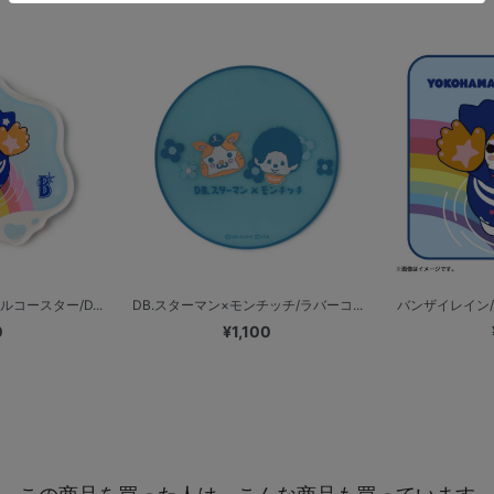
コースター/D...
DB.スターマン×モンチッチ/ラバーコ...
バンザイレイン/
0
¥1,100