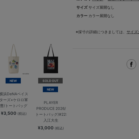
サイズ
サイズ展開なし
カラー
カラー展開なし
※採寸の詳細につきましては、
サイズ
NEW
SOLD OUT
NEW
横浜DeNAベイス
ターズ×ケロロ軍
PLAYER
曹/トートバッグ
PRODUCE 2026/
¥3,500
(税込)
トートバッグ/#22:
入江大生
¥3,000
(税込)