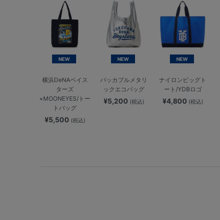
NEW
NEW
NEW
横浜DeNAベイス
パッカブルメタリ
ナイロンビッグト
ターズ
ックエコバッグ
ート/YDBロゴ
×MOONEYES/トー
¥5,200
¥4,800
(税込)
(税込)
トバッグ
¥5,500
(税込)