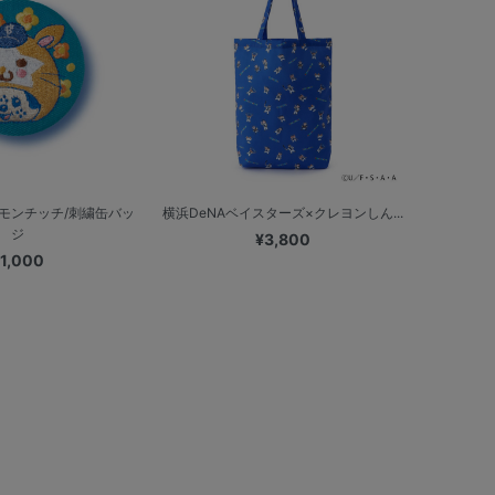
×モンチッチ/刺繍缶バッ
横浜DeNAベイスターズ×クレヨンしん...
ジ
¥3,800
1,000