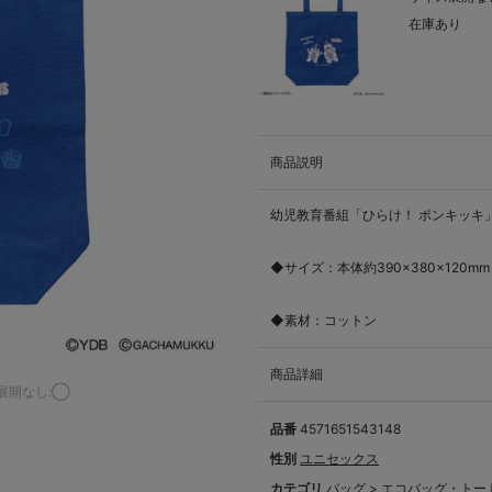
在庫あり
商品説明
幼児教育番組「ひらけ！ ポンキッキ
◆サイズ：本体約390×380×120mm
◆素材：コットン
商品詳細
展開なし:◯
品番
4571651543148
性別
ユニセックス
カテゴリ
バッグ
>
エコバッグ・トー