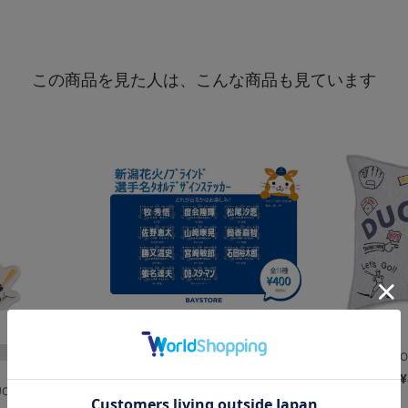
この商品を見た人は、こんな商品も見ています
再入荷
【+B】/DUGO
¥
E 2026...
新潟花火デザイン/ブラインド選手名タ