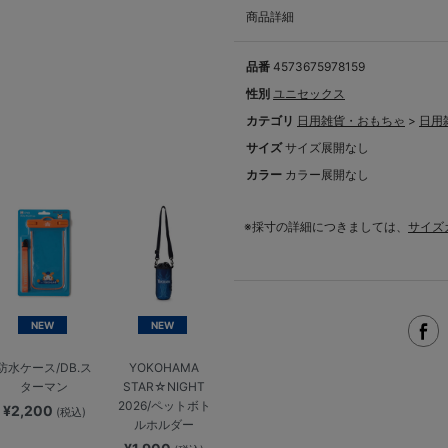
商品詳細
品番
4573675978159
性別
ユニセックス
カテゴリ
日用雑貨・おもちゃ
>
日用
サイズ
サイズ展開なし
カラー
カラー展開なし
※採寸の詳細につきましては、
サイズ
NEW
NEW
防水ケース/DB.ス
YOKOHAMA
ターマン
STAR☆NIGHT
2026/ペットボト
¥2,200
(税込)
ルホルダー