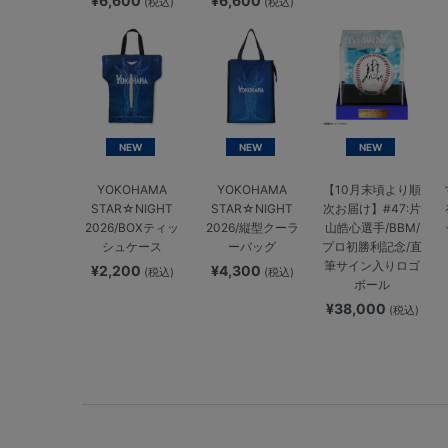
¥6,600
¥6,600
(税込)
(税込)
NEW
NEW
NEW
YOKOHAMA
YOKOHAMA
【10月末頃より順
STAR☆NIGHT
STAR☆NIGHT
次お届け】#47:片
2026/BOXティッ
2026/縦型クーラ
山皓心選手/BBM/
シュケース
ーバッグ
プロ初勝利記念/直
筆サイン入りロゴ
¥2,200
¥4,300
(税込)
(税込)
ボール
¥38,000
(税込)