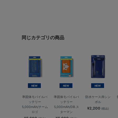
同じカテゴリの商品
NEW
NEW
NEW
準固体モバイルバ
準固体モバイルバ
防水ケース/Bシン
ッテリー
ッテリー
ボル
5,000mAh/チーム
5,000mAh/DB.ス
¥2,200
(税込)
ロゴ
ターマン