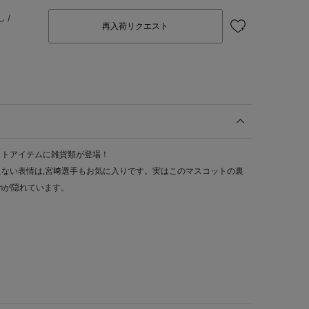
 /
再入荷リクエスト
ットアイテムに雑貨類が登場！
ない表情は,宮﨑選手もお気に入りです。実はこのマスコットの裏
mが隠れています。