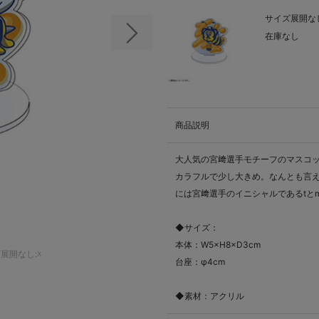
サイズ展開なし
在庫なし
次の画像
商品説明
大人気の宮﨑選手モチーフのマスコ
カラフルで少し大きめ。なんとも言え
には宮﨑選手のイニシャルであるtと
◆サイズ：
本体：W5×H8×D3cm
展開なし:☓
台座：φ4cm
◆素材：アクリル