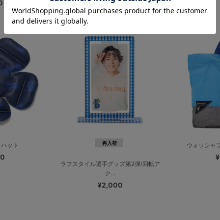
オ...
0
¥400
再入荷
トハット
ウォッシャ
00
¥
ラフスタイル選手グッズ第2弾/回転ア
ク...
¥2,000