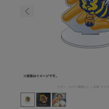
前の画像
カラー：カラー展開なし
/
在庫
サイズ