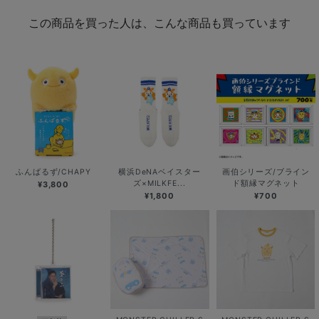
この商品を買った人は、こんな商品も買っています
ふんばるず/CHAPY
横浜DeNAベイスター
画伯シリーズ/ブライン
ズ×MILKFE...
ド額縁マグネット
¥3,800
¥1,800
¥700