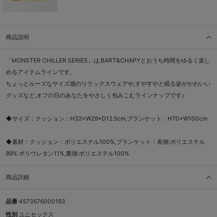
商品説明
「MONSTER CHILLER SERIES」は,BART&CHAPYとおうち時間をゆるく楽し
めるアイテムラインです。
ちょっとルーズなサイズ感のリラックスウェアや,すやすやと眠る姿がかわいい
グッズなど,オフの日のあなたをやさしく包みこむラインナップです♪
◆サイズ：クッション：H32×W29×D12.5cm,ブランケット：H70×W100cm
◆素材：クッション：ポリエステル100%,ブランケット：表側:ポリエステル
89% ポリウレタン11%,裏側:ポリエステル100%
商品詳細
品番
4573676000163
性別
ユニセックス