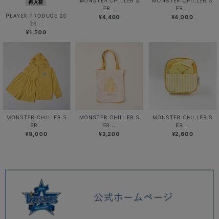
MONSTER CHILLER S
MONSTER CHILLER S
再入荷
ER...
ER...
PLAYER PRODUCE 20
¥4,400
¥4,000
26...
¥1,500
MONSTER CHILLER S
MONSTER CHILLER S
MONSTER CHILLER S
ER...
ER...
ER...
¥9,000
¥3,200
¥2,600