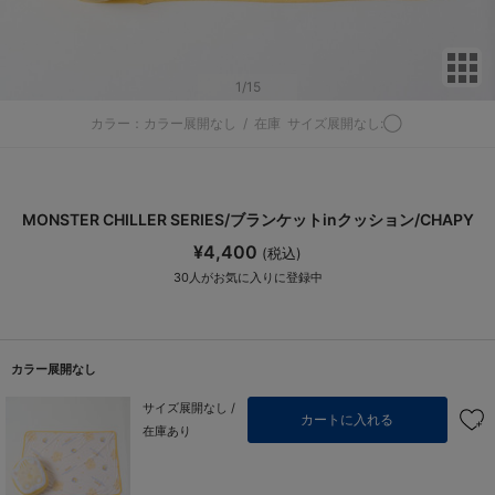
サ
1
/15
カラー：カラー展開なし
/
在庫
サイズ展開なし:◯
MONSTER CHILLER SERIES/ブランケットinクッション/CHAPY
¥4,400
(税込)
30
人がお気に入りに登録中
カラー展開なし
サイズ展開なし /
カートに入れる
在庫あり