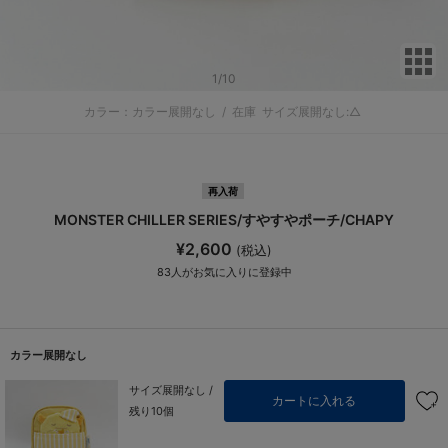
サ
1
/10
カラー：カラー展開なし
/
在庫
サイズ展開なし:△
再入荷
MONSTER CHILLER SERIES/すやすやポーチ/CHAPY
¥2,600
(税込)
83
人がお気に入りに登録中
カラー展開なし
サイズ展開なし /
カートに入れる
残り10個