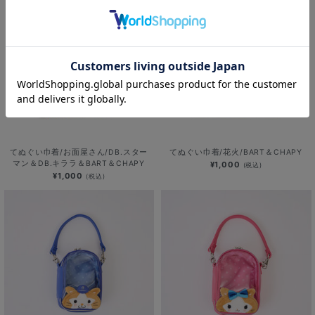
てぬぐい巾着/お面屋さん/DB.スター
てぬぐい巾着/花火/BART＆CHAPY
マン＆DB.キララ＆BART＆CHAPY
¥1,000
(税込)
¥1,000
(税込)