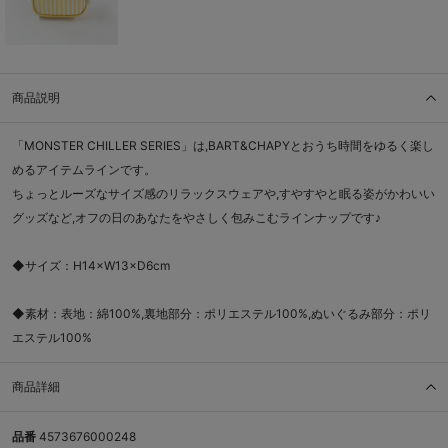
商品説明
「MONSTER CHILLER SERIES」は,BART&CHAPYとおうち時間をゆるく楽し
めるアイテムラインです。
ちょっとルーズなサイズ感のリラックスウェアや,すやすやと眠る姿がかわいい
グッズなど,オフの日のあなたをやさしく包みこむラインナップです♪
◆サイズ：H14×W13×D6cm
◆素材：表地：綿100%,裏地部分：ポリエステル100%,ぬいぐるみ部分：ポリ
エステル100%
商品詳細
品番
4573676000248