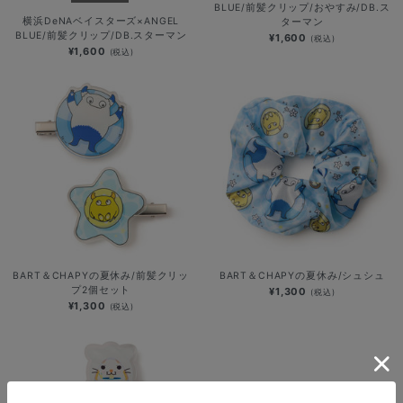
BLUE/前髪クリップ/おやすみ/DB.ス
横浜DeNAベイスターズ×ANGEL
ターマン
BLUE/前髪クリップ/DB.スターマン
¥1,600
(税込)
¥1,600
(税込)
BART＆CHAPYの夏休み/前髪クリッ
BART＆CHAPYの夏休み/シュシュ
プ2個セット
¥1,300
(税込)
¥1,300
(税込)