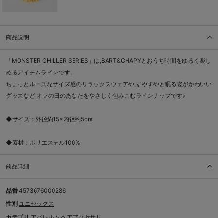
商品説明
「MONSTER CHILLER SERIES」は,BART&CHAPYとおうち時間をゆるく楽し
めるアイテムラインです。
ちょっとルーズなサイズ感のリラックスウェアや,すやすやと眠る姿がかわいい
グッズなど,オフの日のあなたをやさしく包みこむラインナップです♪
◆サイズ：外径約15×内径約5cm
◆素材：ポリエステル100%
商品詳細
品番
4573676000286
性別
ユニセックス
カテゴリ
アパレル
>
ヘアアクセサリ