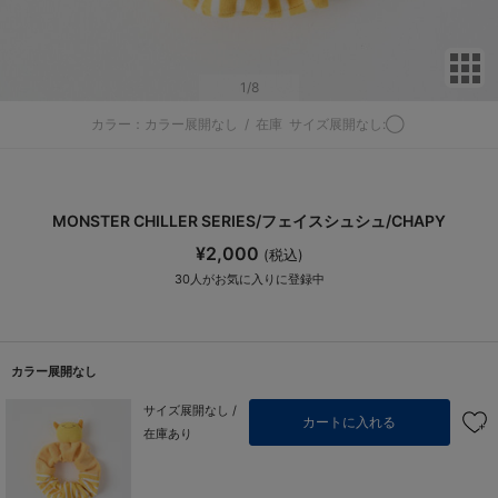
サ
1
/8
カラー：カラー展開なし
/
在庫
サイズ展開なし:◯
MONSTER CHILLER SERIES/フェイスシュシュ/CHAPY
¥2,000
(税込)
30
人がお気に入りに登録中
カラー展開なし
サイズ展開なし /
カートに入れる
在庫あり