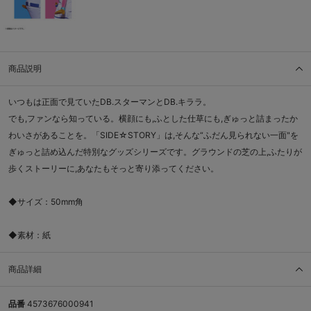
商品説明
いつもは正面で見ていたDB.スターマンとDB.キララ。
でも,ファンなら知っている。横顔にも,ふとした仕草にも,ぎゅっと詰まったか
わいさがあることを。「SIDE☆STORY」は,そんな“ふだん見られない一面"を
ぎゅっと詰め込んだ特別なグッズシリーズです。グラウンドの芝の上,ふたりが
歩くストーリーに,あなたもそっと寄り添ってください。
◆サイズ：50mm角
◆素材：紙
商品詳細
品番
4573676000941