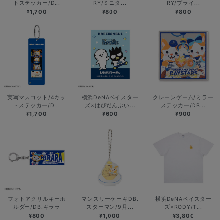
トステッカー/D...
RY/ミニタ...
RY/ブライ...
¥1,700
¥800
¥800
実写マスコット/4カッ
横浜DeNAベイスター
クレーンゲーム/ミラー
トステッカー/D...
ズ×はぴだんぶい...
ステッカー/DB...
¥1,700
¥600
¥900
フォトアクリルキーホ
マンスリーケーキDB.
横浜DeNAベイスター
ルダー/DB.キララ
スターマン/9月...
ズ×RODY/T...
¥800
¥1,000
¥3,800