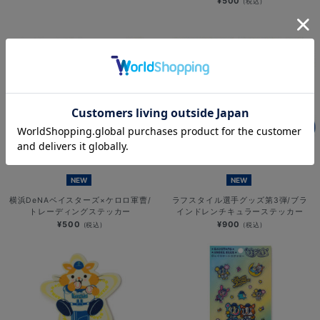
¥500
(税込)
NEW
NEW
横浜DeNAベイスターズ×ケロロ軍曹/
ラフスタイル選手グッズ第3弾/ブラ
トレーディングステッカー
インドレンチキュラーステッカー
¥500
¥900
(税込)
(税込)