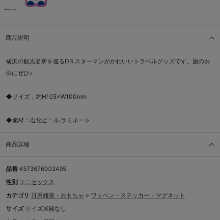
商品説明
横浜の観光名所を巡るDB.スターマンがかわいいトラベルグッズです。旅のお
供にぜひ♪
◆サイズ：約H105×W100mm
◆素材：塩化ビニル,ラミネート
商品詳細
品番
4573676002495
性別
ユニセックス
カテゴリ
日用雑貨・おもちゃ
>
ワッペン・ステッカー・マグネット
サイズ
サイズ展開なし