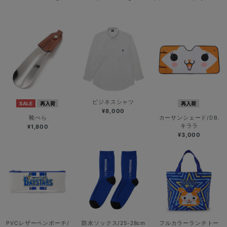
ビジネスシャツ
SALE
再入荷
再入荷
¥8,000
靴べら
カーサンシェード/DB.
キララ
¥1,800
¥3,000
PVCレザーペンポーチ/
防水ソックス/25-28cm
フルカラーランチトー