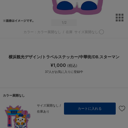
サ
1
/2
カラー：カラー展開なし
/
在庫
サイズ展開なし:◯
横浜観光デザイン/トラベルステッカー/中華街/DB.スターマン
¥1,000
(税込)
37
人がお気に入りに登録中
カラー展開なし
サイズ展開なし /
カートに入れる
在庫あり