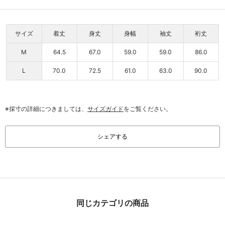
サイズ
着丈
身丈
身幅
袖丈
裄丈
M
64.5
67.0
59.0
59.0
86.0
L
70.0
72.5
61.0
63.0
90.0
※採寸の詳細につきましては、
サイズガイド
をご覧ください。
シェアする
同じカテゴリの商品