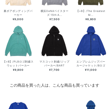
裏ボアボンディングパ
横浜DeNAベイスター
【+B】/The Greatest
ーカー
ズ 15th A...
M...
¥9,000
¥7,500
¥6,800
【+B】/PLBロゴ刺繍ス
マスコット刺繍/ジップ
エンブレムジップパー
ウェットパーカー
パーカー/BART
カージャケット/Bロゴ
¥9,800
¥7,700
¥11,000
この商品を買った人は、こんな商品も買っています