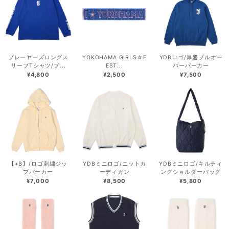
プレーヤーズロングス
YOKOHAMA GIRLS☆F
YDBロゴ/厚盛プルオー
リーブTシャツ/ブ...
EST...
バーパーカー
¥4,800
¥2,500
¥7,500
【+B】/ロゴ刺繍ジッ
YDBミニロゴ/ニットカ
YDBミニロゴ/キルティ
プパーカー
ーディガン
ングショルダーバッグ
¥7,000
¥8,500
¥5,800