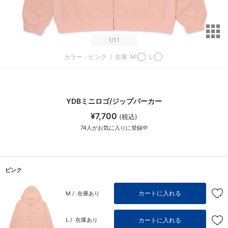
サ
1
/11
カラー：ピンク
/
在庫
M:◯
L:◯
YDBミニロゴ/ジップパーカー
¥7,700
(税込)
74
人がお気に入りに登録中
ピンク
カートに入れる
M /
在庫あり
カートに入れる
L /
在庫あり