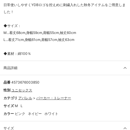
日常使いしやすくYDBロゴを控えめに刺繍入れした秋冬アイテムをご用意しま
した！
◆サイズ：
M...着丈68cm,身幅59cm,肩幅55cm,袖丈60cm
L...着丈71cm,身幅61cm,肩幅57cm,袖丈63cm
◆素材：綿100％
商品詳細
品番
4573676003850
性別
ユニセックス
カテゴリ
アパレル
>
パーカー・トレーナー
サイズ
M
L
カラー
ピンク
ネイビー
ホワイト
サイズ