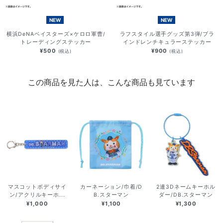
NEW
NEW
横浜DeNAベイスターズ×ケロロ軍曹/
ラフスタイル選手グッズ第3弾/ブラ
トレーディングステッカー
インドレンチキュラーステッカー
¥500
¥900
(税込)
(税込)
この商品を見た人は、こんな商品も見ています
マスコットボディサイ
カーネーション/巾着/D
2連3Dネームキーホル
ン/アクリルキーホ...
B.スターマン
ダー/DB.スターマン
¥1,000
¥1,100
¥1,300