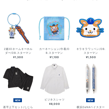
2連3Dネームキーホル
カーネーション/巾着/D
キラキラワッペン/DB.
ダー/DB.スターマン
B.スターマン
スターマン
¥1,300
¥1,100
¥1,500
ビジネスシャツ
NEW
NEW
¥8,000
甚平上下セット/しじら
横浜DeNAベイスター