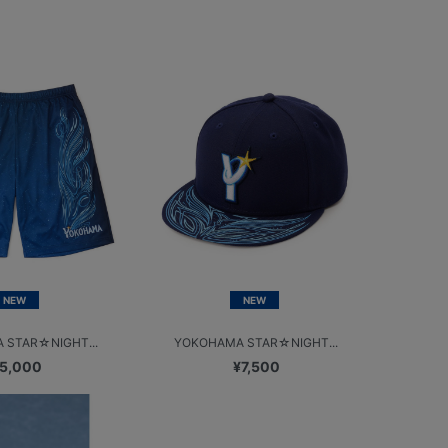
NEW
NEW
 STAR☆NIGHT...
YOKOHAMA STAR☆NIGHT...
5,000
¥7,500