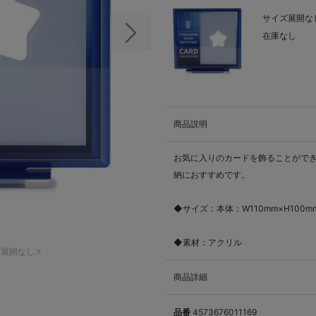
サイズ展開なし
在庫なし
次の画像
商品説明
お気に入りのカードを飾ることができる
納におすすめです。
◆サイズ：本体：W110mm×H100m
◆素材：アクリル
展開なし:☓
商品詳細
品番
4573676011169