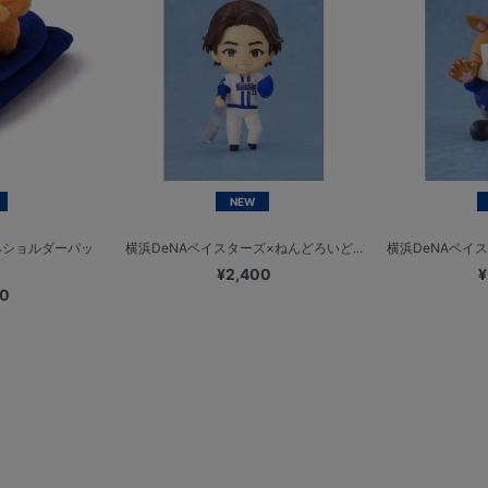
NEW
みショルダーパッ
横浜DeNAベイスターズ×ねんどろいど...
横浜DeNAベイス
¥2,400
¥
00