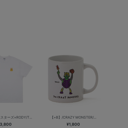
ターズ×RODY/T...
【+B】/CRAZY MONSTER/...
3,800
¥1,800