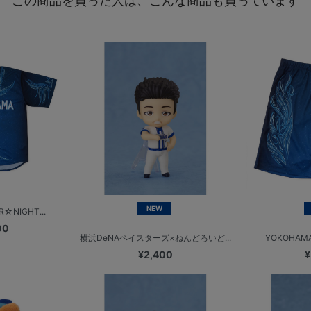
この商品を買った人は、こんな商品も買っています
NEW
☆NIGHT...
00
横浜DeNAベイスターズ×ねんどろいど...
YOKOHAMA
¥2,400
¥