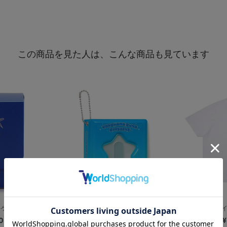
この商品を見た人は、こんな商品も見ています
キケース
カードアルバムキーホルダー/BART
横浜DeNAベイス
0
¥1,800
¥