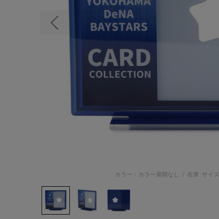
前の画像
カラー：カラー展開なし
/
在庫
サイズ