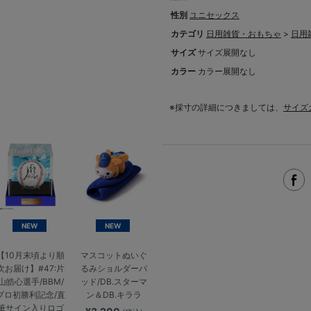
性別
ユニセックス
カテゴリ
日用雑貨・おもちゃ
>
日用
サイズ
サイズ展開なし
カラー
カラー展開なし
※採寸の詳細につきましては、
サイズ
NEW
NEW
【10月末頃より順
マスコットぬいぐ
次お届け】#47:片
るみショルダーパ
山皓心選手/BBM/
ッド/DB.スターマ
プロ初勝利記念/直
ン＆DB.キララ
筆サイン入りロゴ