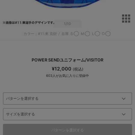
サ
1
/10
カラー：#11:東 克樹
/
在庫
S:◯
M:◯
L:◯
O:◯
POWER SENDユニフォーム/VISITOR
¥12,000
(税込)
603
人がお気に入りに登録中
パターンを選択する