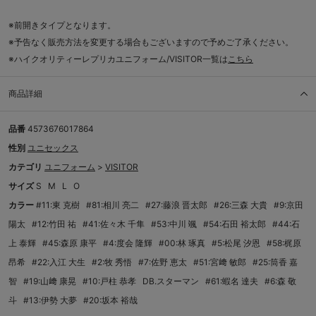
※前開きタイプとなります。
※予告なく販売方法を変更する場合もございますので予めご了承ください。
※ハイクオリティーレプリカユニフォーム/VISITOR一覧は
こちら
商品詳細
品番
4573676017864
性別
ユニセックス
カテゴリ
ユニフォーム
>
VISITOR
サイズ
S
M
L
O
カラー
#11:東 克樹
#81:相川 亮二
#27:藤浪 晋太郎
#26:三森 大貴
#9:京田
陽太
#12:竹田 祐
#41:佐々木 千隼
#53:中川 颯
#54:石田 裕太郎
#44:石
上 泰輝
#45:森原 康平
#4:度会 隆輝
#00:林 琢真
#5:松尾 汐恩
#58:梶原
昂希
#22:入江 大生
#2:牧 秀悟
#7:佐野 恵太
#51:宮﨑 敏郎
#25:筒香 嘉
智
#19:山﨑 康晃
#10:戸柱 恭孝
DB.スターマン
#61:蝦名 達夫
#6:森 敬
斗
#13:伊勢 大夢
#20:坂本 裕哉