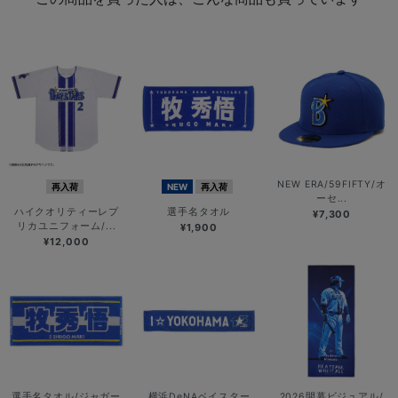
NEW ERA/59FIFTY/オ
再入荷
NEW
再入荷
ーセ...
ハイクオリティーレプ
選手名タオル
¥7,300
リカユニフォーム/...
¥1,900
¥12,000
選手名タオル/ジャガー
横浜DeNAベイスター
2026開幕ビジュアル/