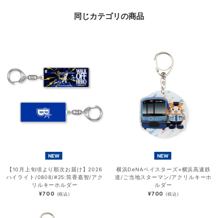
同じカテゴリの商品
NEW
NEW
【10月上旬頃より順次お届け】2026
横浜DeNAベイスターズ×横浜高速鉄
ハイライト/0808/#25:筒香嘉智/アク
道/ご当地スターマン/アクリルキーホ
リルキーホルダー
ルダー
¥700
¥700
(税込)
(税込)