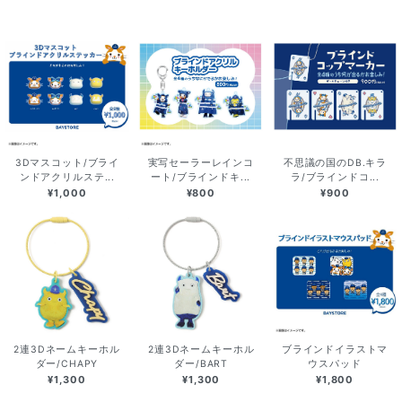
3Dマスコット/ブライ
実写セーラーレインコ
不思議の国のDB.キラ
ンドアクリルステ...
ート/ブラインドキ...
ラ/ブラインドコ...
¥1,000
¥800
¥900
2連3Dネームキーホル
2連3Dネームキーホル
ブラインドイラストマ
ダー/CHAPY
ダー/BART
ウスパッド
¥1,300
¥1,300
¥1,800