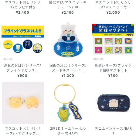
マスコットおしりシリ
勝むすび/マスコットキ
マスコットおしりシリ
ーズ/カラビナ付き...
ーチェーン/DB...
ーズ/マスコット付...
¥2,400
¥2,100
¥2,000
深夜のおばけシリーズ/
深夜のおばけシリーズ/
画伯シリーズ/ブライン
ブラインドガラス...
ヌードルストッパ...
ド額縁マグネット
¥900
¥1,300
¥700
マスコットおしりシリ
2連3Dネームキーホル
デニムペンケース/BAR
ーズ/ヘアクリップ...
ダー/CHAPY
T