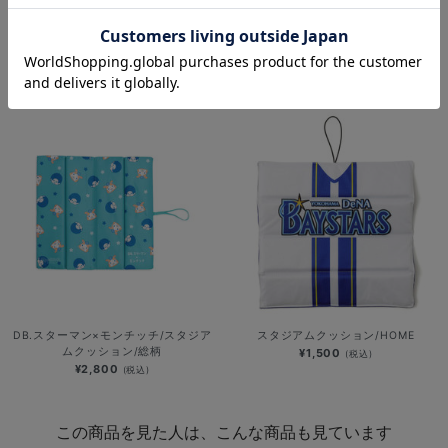
PLAYER PRODUCE 2026/バルー
DB.スターマン×モンチッチ/スタジア
ン/#61:蝦名達夫
ムクッション
¥2,000
¥2,800
(税込)
(税込)
DB.スターマン×モンチッチ/スタジア
スタジアムクッション/HOME
ムクッション/総柄
¥1,500
(税込)
¥2,800
(税込)
この商品を見た人は、こんな商品も見ています