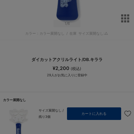
サ
1
/6
カラー：カラー展開なし
/
在庫
サイズ展開なし:△
ダイカットアクリルライト/DB.キララ
¥2,200
(税込)
29
人がお気に入りに登録中
カラー展開なし
サイズ展開なし /
カートに入れる
残り3個