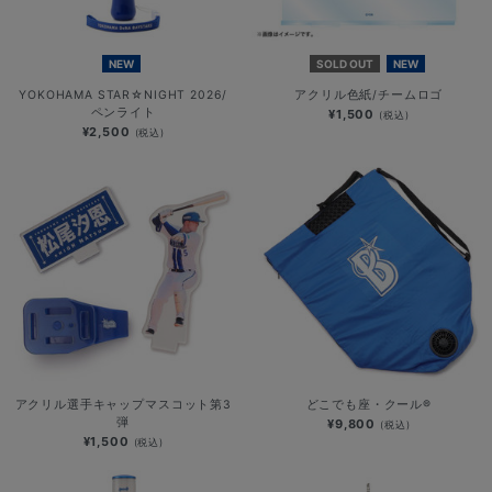
NEW
SOLD OUT
NEW
YOKOHAMA STAR☆NIGHT 2026/
アクリル色紙/チームロゴ
ペンライト
¥1,500
(税込)
¥2,500
(税込)
アクリル選手キャップマスコット第3
どこでも座・クール®
弾
¥9,800
(税込)
¥1,500
(税込)