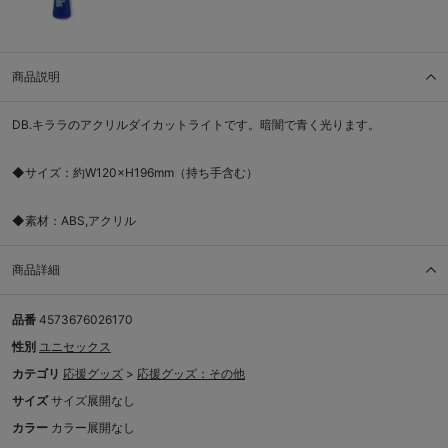
商品説明
DB.キララのアクリルダイカットライトです。暗闇で青く光ります。
◆サイズ：約W120×H196mm（持ち手含む）
◆素材：ABS,アクリル
商品詳細
品番
4573676026170
性別
ユニセックス
カテゴリ
応援グッズ
>
応援グッズ：その他
サイズ
サイズ展開なし
カラー
カラー展開なし