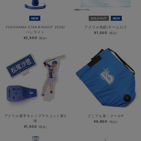
NEW
SOLD OUT
NEW
YOKOHAMA STAR☆NIGHT 2026/
アクリル色紙/チームロゴ
ペンライト
¥1,500
(税込)
¥2,500
(税込)
アクリル選手キャップマスコット第3
どこでも座・クール®
弾
¥9,800
(税込)
¥1,500
(税込)