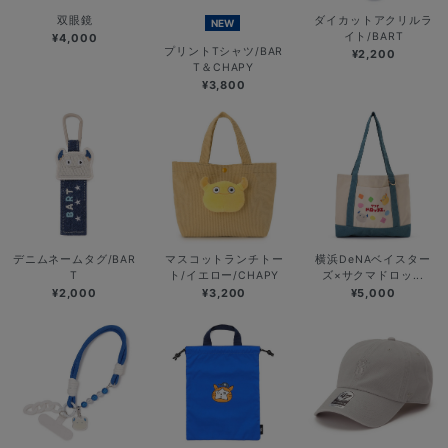
双眼鏡
ダイカットアクリルラ
NEW
イト/BART
¥4,000
プリントTシャツ/BAR
¥2,200
T＆CHAPY
¥3,800
デニムネームタグ/BAR
マスコットランチトー
横浜DeNAベイスター
T
ト/イエロー/CHAPY
ズ×サクマドロッ...
¥2,000
¥3,200
¥5,000