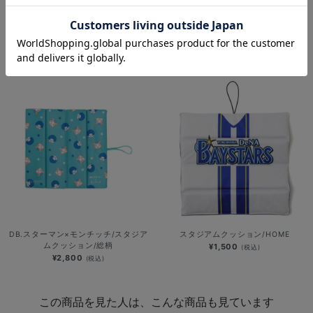
PLAYER PRODUCE 2026/バルー
DB.スターマン×モンチッチ/スタジア
ン/#61:蝦名達夫
ムクッション
¥2,000
¥2,800
(税込)
(税込)
DB.スターマン×モンチッチ/スタジア
スタジアムクッション/HOME
ムクッション/総柄
¥1,500
(税込)
¥2,800
(税込)
この商品を見た人は、こんな商品も見ています