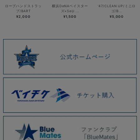
ロープハンドストラッ
横浜DeNAベイスター
’47/CLEAN UP/ミニロ
プ/BART
ズ×Seiji ...
ゴ/B...
¥2,000
¥1,500
¥5,000