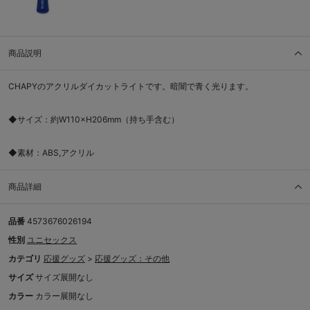
商品説明
CHAPYのアクリルダイカットライトです。暗闇で青く光ります。
◆サイズ：約W110×H206mm（持ち手含む）
◆素材：ABS,アクリル
商品詳細
品番
4573676026194
性別
ユニセックス
カテゴリ
応援グッズ
>
応援グッズ：その他
サイズ
サイズ展開なし
カラー
カラー展開なし