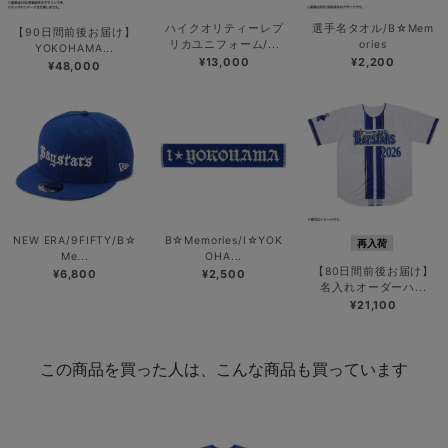
ハイクオリティーレプ
選手名タオル/B☆Mem
【90日間前後お届け】
リカユニフォーム/...
ories
YOKOHAMA...
¥13,000
¥2,200
¥48,000
NEW ERA/9FIFTY/B☆
B☆Memories/I☆YOK
再入荷
Me...
OHA...
【80日間前後お届け】
¥6,800
¥2,500
名入れオーダーハ...
¥21,100
この商品を買った人は、こんな商品も買っています