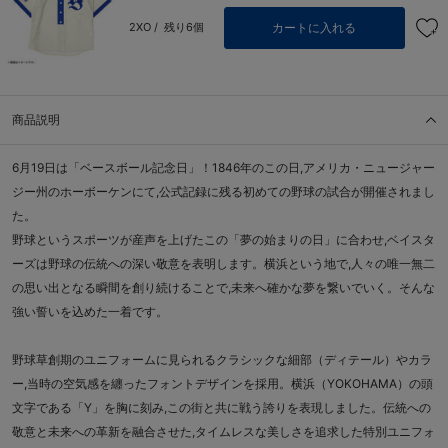
カートに入れる
2XO /
残り6個
商品説明
6月19日は「ベースボール記念日」！1846年のこの日,アメリカ・ニュージャー
ジー州のホーボーケンにて,公式記録に残る初めての野球の試合が開催されまし
た。
野球というスポーツが産声を上げたこの「夢の始まりの日」に合わせ,ベイスタ
ーズは野球の伝統への深い敬意を表明します。横浜という地で,人々の唯一無二
の思い出となる瞬間を創り続けることで,未来へ確かな夢を繋いでいく。そんな
強い誓いを込めた一着です。
野球草創期のユニフォームに見られるクラシックな細部（ディテール）やカラ
ー,当時の空気感を纏ったフォントデザインを採用。横浜（YOKOHAMA）の頭
文字である「Y」を胸に刻み,この街と共に戦う誇りを表現しました。伝統への
敬意と未来への革新を融合させた,タイムレスな美しさを追求した特別ユニフォ