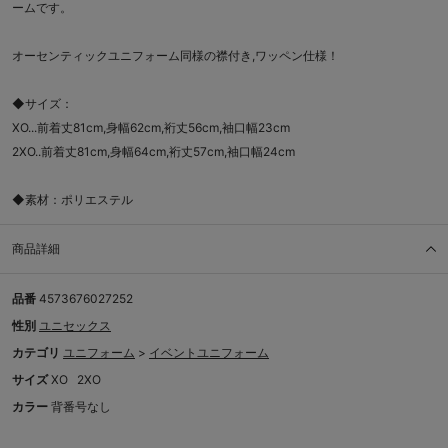
ームです。
オーセンティックユニフォーム同様の襟付き,ワッペン仕様！
◆サイズ：
XO...前着丈81cm,身幅62cm,裄丈56cm,袖口幅23cm
2XO..前着丈81cm,身幅64cm,裄丈57cm,袖口幅24cm
◆素材：ポリエステル
商品詳細
品番
4573676027252
性別
ユニセックス
カテゴリ
ユニフォーム
>
イベントユニフォーム
サイズ
XO
2XO
カラー
背番号なし