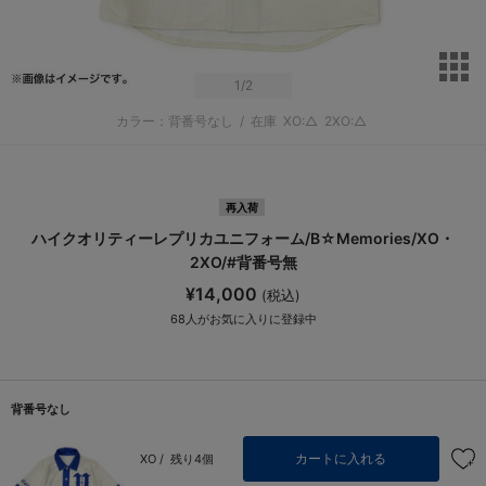
サ
1
/2
カラー：背番号なし
/
在庫
XO:△
2XO:△
再入荷
ハイクオリティーレプリカユニフォーム/B☆Memories/XO・
2XO/#背番号無
¥14,000
(税込)
68
人がお気に入りに登録中
背番号なし
カートに入れる
XO /
残り4個