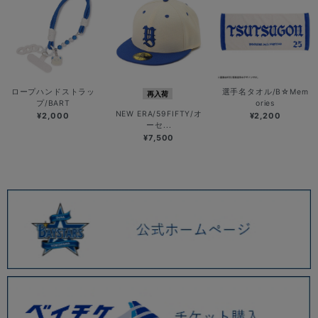
ロープハンドストラッ
選手名タオル/B☆Mem
再入荷
プ/BART
ories
NEW ERA/59FIFTY/オ
¥2,000
¥2,200
ーセ...
¥7,500