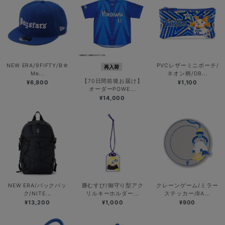
NEW ERA/9FIFTY/B☆
PVCレザーミニポーチ/
再入荷
Me...
ネオン柄/DB...
【70日間前後お届け】
¥6,800
¥1,100
オーダーPOWE...
¥14,000
NEW ERA/バックパッ
勝むすび/御守り型アク
クレーンゲーム/ミラー
ク/NITE...
リルキーホルダー...
ステッカー/BA...
¥13,200
¥1,000
¥900