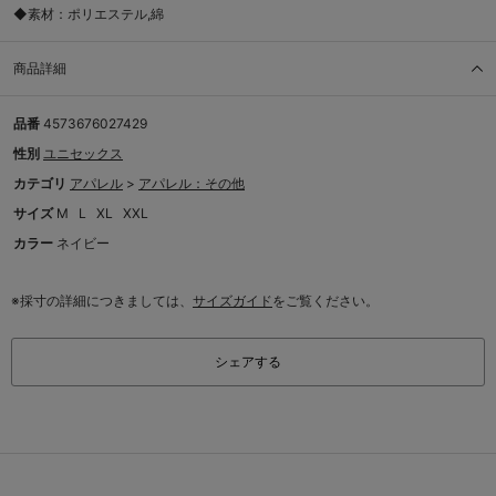
◆素材：ポリエステル,綿
商品詳細
品番
4573676027429
性別
ユニセックス
カテゴリ
アパレル
>
アパレル：その他
サイズ
M
L
XL
XXL
カラー
ネイビー
※採寸の詳細につきましては、
サイズガイド
をご覧ください。
シェアする