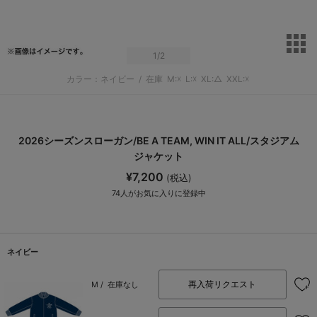
サ
1
/2
カラー：ネイビー
/
在庫
M:☓
L:☓
XL:△
XXL:☓
2026シーズンスローガン/BE A TEAM, WIN IT ALL/スタジアム
ジャケット
¥7,200
(税込)
74
人がお気に入りに登録中
ネイビー
再入荷リクエスト
M /
在庫なし