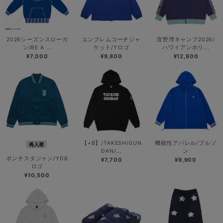
2026シーズンスローガ
エンブレムコーチジャ
宜野湾キャンプ2026/
ン/BE A ...
ケット/Yロゴ
ハワイアンホリ...
¥7,000
¥9,800
¥12,800
【+B】/TAKESHIGUN
機能性アパレル/ブルゾ
再入荷
DAN/...
ン
ポンチスタジャン/YDB
¥7,700
¥9,900
ロゴ
¥10,500