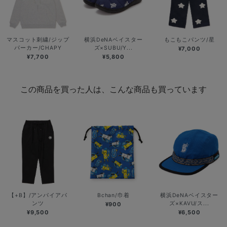
マスコット刺繍/ジップ
横浜DeNAベイスター
もこもこパンツ/星
パーカー/CHAPY
ズ×SUBU/Y...
¥7,000
¥7,700
¥5,800
この商品を買った人は、こんな商品も買っています
【+B】/アンパイアパ
Bchan/巾着
横浜DeNAベイスター
ンツ
ズ×KAVU/ス...
¥900
¥9,500
¥6,500