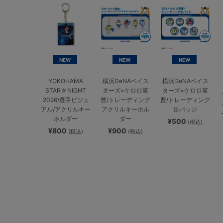
NEW
NEW
NEW
YOKOHAMA
横浜DeNAベイス
横浜DeNAベイス
STAR☆NIGHT
ターズ×ケロロ軍
ターズ×ケロロ軍
2026/選手ビジュ
曹/トレーディング
曹/トレーディング
アル/アクリルキー
アクリルキーホル
缶バッジ
ホルダー
ダー
¥500
(税込)
¥800
¥900
(税込)
(税込)