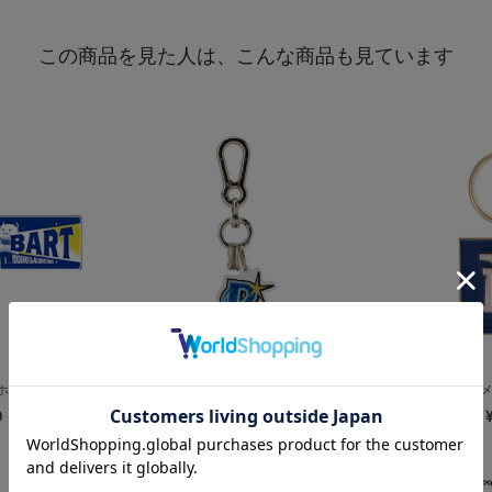
この商品を見た人は、こんな商品も見ています
ルダー/BART
極厚キーホルダー/シンボルマーク
YDBロゴ/
0
¥1,000