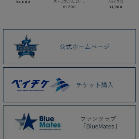
ズ×はぴだんぶい...
ル/Bロゴ
¥4,000
¥1,700
¥1,900