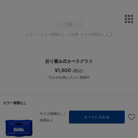
サ
1
/4
カラー：カラー展開なし
/
在庫
サイズ展開なし:◯
折り畳み式オペラグラス
¥1,600
(税込)
72
人がお気に入りに登録中
カラー展開なし
サイズ展開なし /
カートに入れる
在庫あり