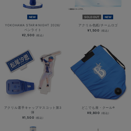
NEW
SOLD OUT
NEW
YOKOHAMA STAR☆NIGHT 2026/
アクリル色紙/チームロゴ
ペンライト
¥1,500
(税込)
¥2,500
(税込)
アクリル選手キャップマスコット第3
どこでも座・クール®
弾
¥9,800
(税込)
¥1,500
(税込)