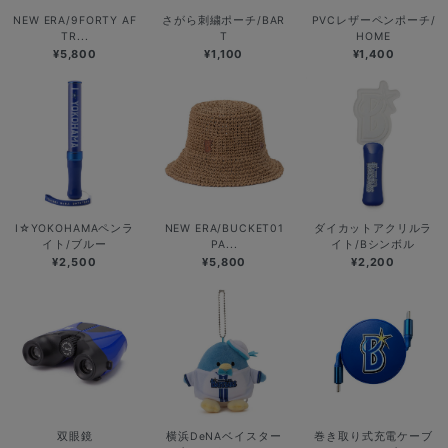
NEW ERA/9FORTY AF
さがら刺繍ポーチ/BAR
PVCレザーペンポーチ/
TR...
T
HOME
¥5,800
¥1,100
¥1,400
I☆YOKOHAMAペンラ
NEW ERA/BUCKET01
ダイカットアクリルラ
イト/ブルー
PA...
イト/Bシンボル
¥2,500
¥5,800
¥2,200
双眼鏡
横浜DeNAベイスター
巻き取り式充電ケーブ