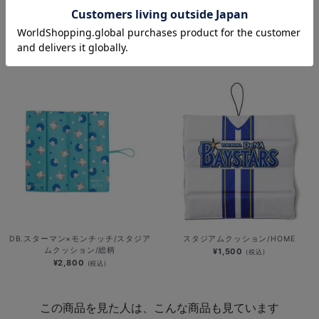
PLAYER PRODUCE 2026/バルー
DB.スターマン×モンチッチ/スタジア
ン/#61:蝦名達夫
ムクッション
¥2,000
¥2,800
(税込)
(税込)
DB.スターマン×モンチッチ/スタジア
スタジアムクッション/HOME
ムクッション/総柄
¥1,500
(税込)
¥2,800
(税込)
この商品を見た人は、こんな商品も見ています