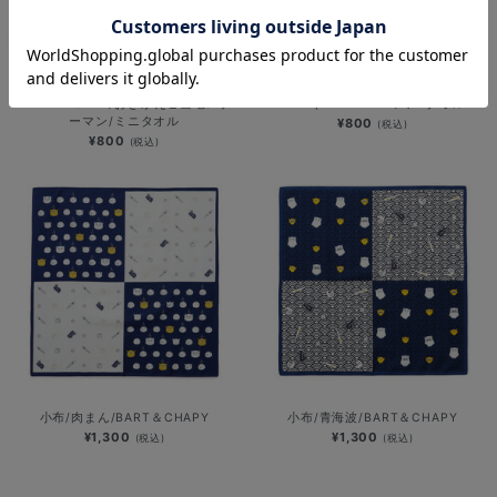
横浜DeNAベイスターズ 15th
2026シーズンスローガン/BE A
ANNIVERSARY/おきがえご当地スタ
TEAM, WIN IT ALL/ミニタオル
ーマン/ミニタオル
¥800
(税込)
¥800
(税込)
小布/肉まん/BART＆CHAPY
小布/青海波/BART＆CHAPY
¥1,300
¥1,300
(税込)
(税込)