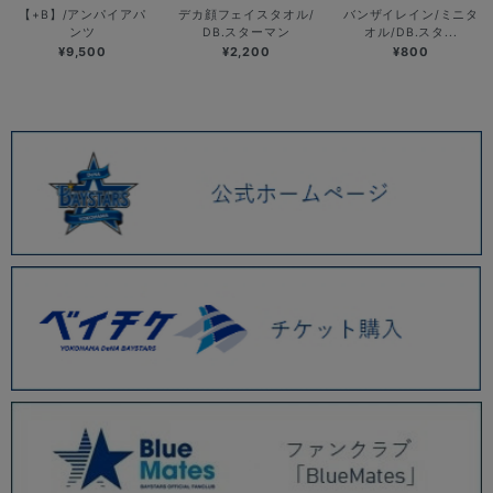
【+B】/アンパイアパ
デカ顔フェイスタオル/
バンザイレイン/ミニタ
ンツ
DB.スターマン
オル/DB.スタ...
¥9,500
¥2,200
¥800