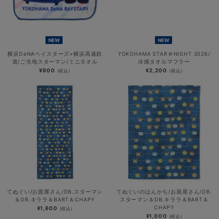
NEW
NEW
横浜DeNAベイスターズ×横浜高速鉄
YOKOHAMA STAR☆NIGHT 2026/
道/ご当地スターマン/ミニタオル
冷感タオルマフラー
¥800
¥2,200
(税込)
(税込)
てぬぐい/お面屋さん/DB.スターマン
てぬぐいのはんかち/お面屋さん/DB.
＆DB.キララ＆BART＆CHAPY
スターマン＆DB.キララ＆BART＆
CHAPY
¥1,800
(税込)
¥1,000
(税込)