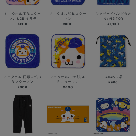
ミニタオル/DB.スター
ミニタオル/DB.スター
ジャガードハンドタオ
マン＆DB.キララ
マン
ル/VISITOR
¥800
¥800
¥1,100
ミニタオル/円形ロゴ/D
ミニタオル/デカ顔//D
Bchan/巾着
B.スターマン
B.スターマン
¥900
¥800
¥800