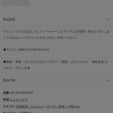
商品説明
マスコットたちのおしりにフィーチャーしたアイテムが登場！顔だけでなく,お
しりもかわいいマスコットたちにぜひご注目ください♪
◆サイズ：約W12.5×H9×D2.3cm
◆素材：本体：ポリエステル,ファスナー：樹脂・ポリエステル・亜鉛合金,カ
ラビナ：アルミ合金
商品詳細
品番
4573676059291
性別
ユニセックス
カテゴリ
日用雑貨・おもちゃ
>
ポーチ・財布・小物入れ