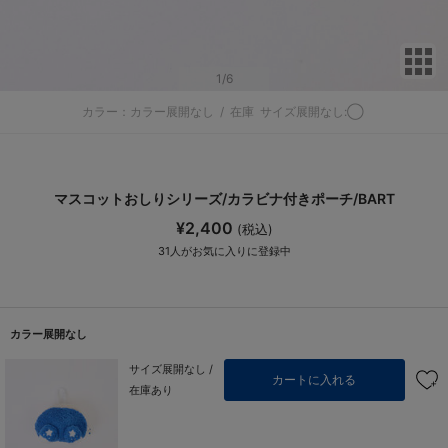
サ
1
/6
カラー：カラー展開なし
/
在庫
サイズ展開なし:◯
マスコットおしりシリーズ/カラビナ付きポーチ/BART
¥2,400
(税込)
31
人がお気に入りに登録中
カラー展開なし
サイズ展開なし /
カートに入れる
在庫あり