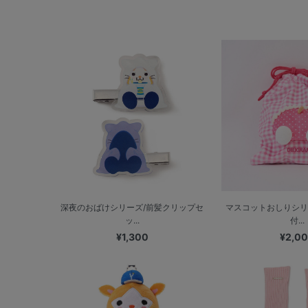
深夜のおばけシリーズ/前髪クリップセ
マスコットおしりシリ
ッ...
付...
¥1,300
¥2,0