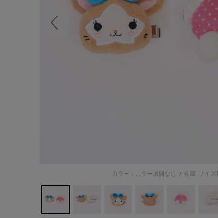
前の画像
カラー：カラー展開なし
/
在庫
サイズ