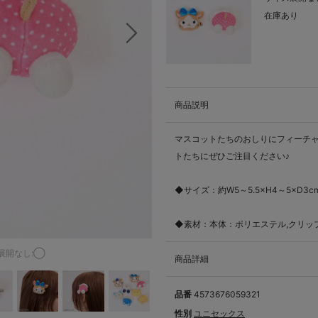
在庫あり
次の画像
商品説明
マスコットたちのおしりにフィーチャ
トたちにぜひご注目ください♪
◆サイズ：約W5～5.5×H4～5×D3c
◆素材：本体：ポリエステル,クリッ
展開なし:◯
商品詳細
品番
4573676059321
性別
ユニセックス