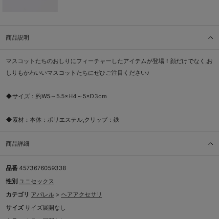
商品説明
マスコットたちのおしりにフィーチャーしたアイテムが登場！顔だけでなく,お
しりもかわいいマスコットたちにぜひご注目ください♪
◆サイズ：約W5～5.5×H4～5×D3cm
◆素材：本体：ポリエステル,クリップ：鉄
商品詳細
品番
4573676059338
性別
ユニセックス
カテゴリ
アパレル
>
ヘアアクセサリ
サイズ
サイズ展開なし