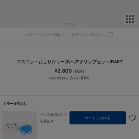
サ
1
/10
カラー：カラー展開なし
/
在庫
サイズ展開なし:◯
マスコットおしりシリーズ/ヘアクリップセット/BART
¥2,800
(税込)
23
人がお気に入りに登録中
カラー展開なし
サイズ展開なし /
カートに入れる
在庫あり