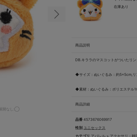
在庫あり
次の画像
商品説明
DB.キララのマスコットがついたリ
◆サイズ：ぬいぐるみ：約5×5cm,
◆素材：ぬいぐるみ：ポリエステル10
商品詳細
展開なし:◯
品番
4573676069917
性別
ユニセックス
カテゴリ
アパレル
>
アクセサリ・時