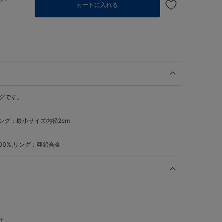
カートに入れる
ングです。
リング：最小サイズ内径2cm
0%,リング：亜鉛合金
計