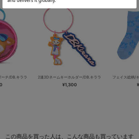
ーチ/DB.キララ
2連3Dネームキーホルダー/DB.キララ
フェイス総柄/キッ
0
¥1,300
この商品を買った人は、こんな商品も買っています