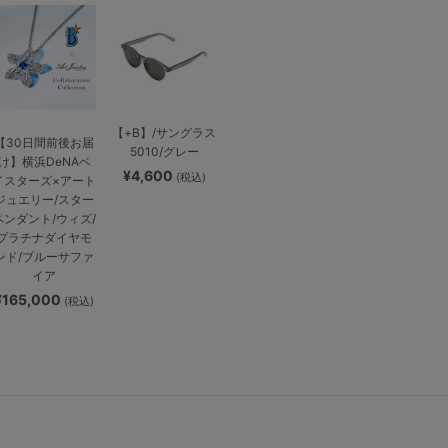
【+B】/サングラス
【30日間前後お届
5010/グレー
け】横浜DeNAベ
¥4,600
(税込)
イスターズ×アート
ジュエリー/スター
ペンダント/ウィズ/
プラチナダイヤモ
ンド/ブルーサファ
イア
¥165,000
(税込)