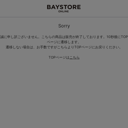
Sorry
誠に申し訳ございません。こちらの商品は販売が終了しております。10秒後にTOP
ページに遷移します。
遷移しない場合は、お手数ですがこちらよりTOPページにお戻りください。
TOPページは
こちら