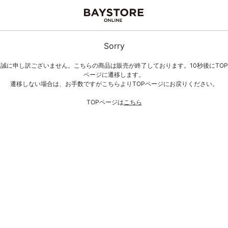
Sorry
誠に申し訳ございません。こちらの商品は販売が終了しております。10秒後にTOP
ページに遷移します。
遷移しない場合は、お手数ですがこちらよりTOPページにお戻りください。
TOPページは
こちら