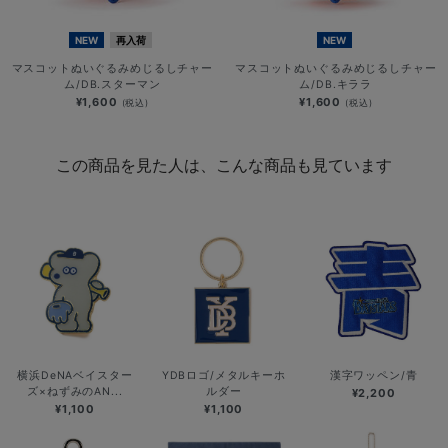
NEW
再入荷
NEW
マスコットぬいぐるみめじるしチャー
マスコットぬいぐるみめじるしチャー
ム/DB.スターマン
ム/DB.キララ
¥1,600
¥1,600
(税込)
(税込)
この商品を見た人は、こんな商品も見ています
横浜DeNAベイスター
YDBロゴ/メタルキーホ
漢字ワッペン/青
ズ×ねずみのAN...
ルダー
¥2,200
¥1,100
¥1,100