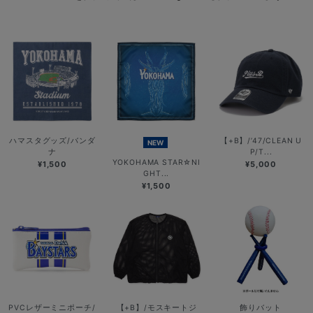
ハマスタグッズ/バンダ
【+B】/’47/CLEAN U
NEW
ナ
P/T...
YOKOHAMA STAR☆NI
¥1,500
¥5,000
GHT...
¥1,500
PVCレザーミニポーチ/
【+B】/モスキートジ
飾りバット