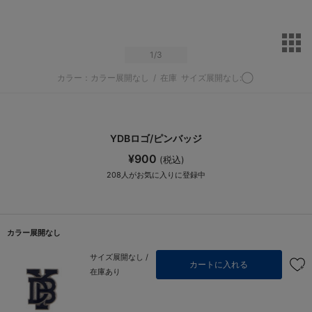
サ
1
/3
カラー：カラー展開なし
/
在庫
サイズ展開なし:◯
YDBロゴ/ピンバッジ
¥900
(税込)
208
人がお気に入りに登録中
カラー展開なし
サイズ展開なし /
カートに入れる
在庫あり