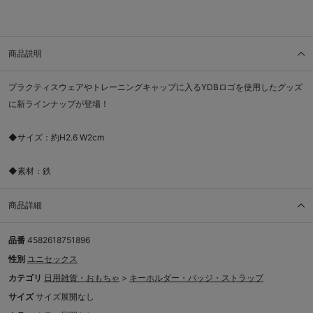
商品説明
プラクティスウェアやトレーニングキャップに入るYDBロゴを使用したグッズ
に新ラインナップが登場！
◆サイズ：約H2.6 W2cm
◆素材：鉄
商品詳細
品番
4582618751896
性別
ユニセックス
カテゴリ
日用雑貨・おもちゃ
>
キーホルダー・バッジ・ストラップ
サイズ
サイズ展開なし