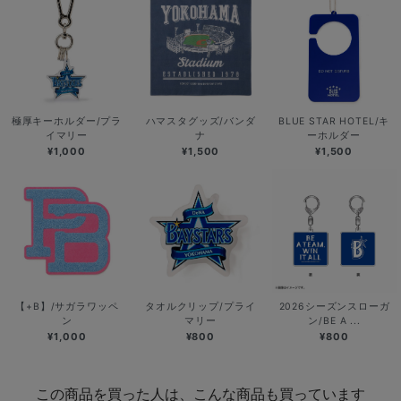
極厚キーホルダー/プラ
ハマスタグッズ/バンダ
BLUE STAR HOTEL/キ
イマリー
ナ
ーホルダー
¥1,000
¥1,500
¥1,500
【+B】/サガラワッペ
タオルクリップ/プライ
2026シーズンスローガ
ン
マリー
ン/BE A ...
¥1,000
¥800
¥800
この商品を買った人は、こんな商品も買っています