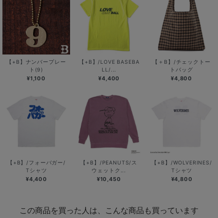
【+B】ナンバープレー
【+B】/LOVE BASEBA
【＋B】/チェックトー
ト(9)
LL/...
トバッグ
¥1,100
¥4,400
¥4,800
【+B】/フォーバガー/
【+B】/PEANUTS/ス
【+B】/WOLVERINES/
Tシャツ
ウェットク...
Tシャツ
¥4,400
¥10,450
¥4,800
この商品を買った人は、こんな商品も買っています