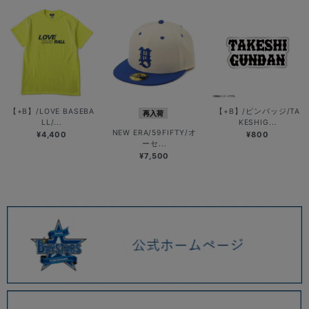
【+B】/LOVE BASEBA
【+B】/ピンバッジ/TA
再入荷
LL/...
KESHIG...
NEW ERA/59FIFTY/オ
¥4,400
¥800
ーセ...
¥7,500