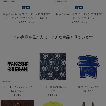
NEW
NEW
横浜DeNAベイスターズ×ケロロ軍曹/
横浜DeNAベイスターズ×ケロロ軍曹/
トレーディングアクリルキーホルダー
トレーディング缶バッジ
¥900
¥500
(税込)
(税込)
この商品を見た人は、こんな商品も見ています
【+B】/ピンバッジ/TA
【+B】/野球和柄バン
漢字ワッペン/青
KESHIG...
ダナ
¥2,200
¥800
¥1,400