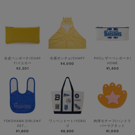
合皮ペンポーチ/CHAP
冷感ポンチョ/CHAPY
PVCレザーペンポーチ/
Y/イエロー
HOME
¥4,000
¥2,301
¥1,400
YOKOHAMA GIRLS☆F
ワッペントート/YDBロ
肉球モチーフ/ハンドラ
EST...
ゴ
バーマグネット
¥1,800
¥8,800
¥1,000