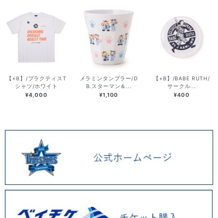
【+B】/プラクティスT
メラミンタンブラー/D
【+B】/BABE RUTH/
シャツ/ホワイト
B.スターマン＆...
サークル...
¥4,000
¥1,100
¥400