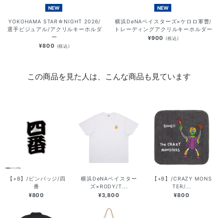
NEW
NEW
YOKOHAMA STAR☆NIGHT 2026/
横浜DeNAベイスターズ×ケロロ軍曹/
選手ビジュアル/アクリルキーホルダ
トレーディングアクリルキーホルダー
ー
¥900
(税込)
¥800
(税込)
この商品を見た人は、こんな商品も見ています
【+B】/ピンバッジ/四
横浜DeNAベイスター
【+B】/CRAZY MONS
番
ズ×RODY/T...
TER/...
¥800
¥3,800
¥800