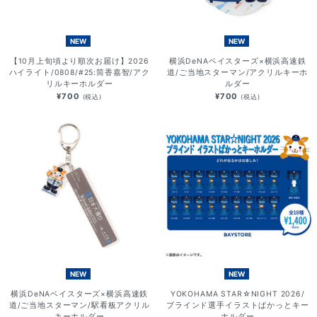
NEW
NEW
【10月上旬頃より順次お届け】2026
横浜DeNAベイスターズ×横浜高速鉄
ハイライト/0808/#25:筒香嘉智/アク
道/ご当地スターマン/アクリルキーホ
リルキーホルダー
ルダー
¥700
¥700
(税込)
(税込)
NEW
NEW
横浜DeNAベイスターズ×横浜高速鉄
YOKOHAMA STAR☆NIGHT 2026/
道/ご当地スターマン/駅看板アクリル
ブラインド選手イラストぱかっとキー
キーホルダー
ホルダー