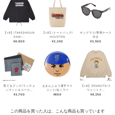
【+B】/TAKESHIGUN
【+B】/トートバッグ/
サングラス/専用ケース
DAN/...
HOUSTON
付き
¥8,800
¥2,200
¥3,500
育てるグッズ/ランチョ
おまんじゅう選手マス
【+B】/PEANUTS/ス
ンマット＆コース...
コット/缶ミラー
ウェットク...
¥3,700
¥600
¥8,250
この商品を買った人は、こんな商品も買っています