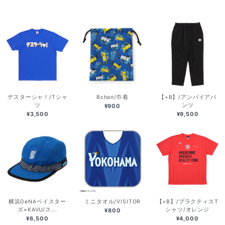
デスターシャ！/Tシャ
Bchan/巾着
【+B】/アンパイアパ
ツ
ンツ
¥900
¥3,500
¥9,500
横浜DeNAベイスター
ミニタオル/VISITOR
【+B】/プラクティスT
ズ×KAVU/ス...
シャツ/オレンジ
¥800
¥6,500
¥4,000