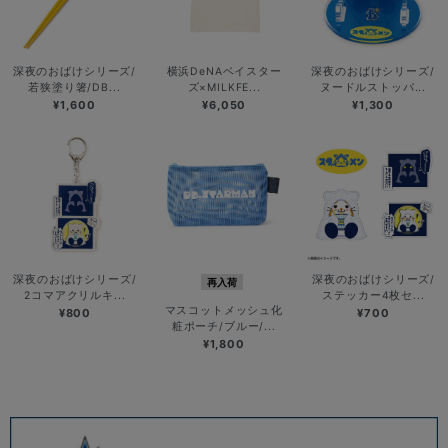
深夜のおばけシリーズ/
横浜DeNAベイスター
深夜のおばけシリーズ/
若狭塗り箸/DB...
ズ×MILKFE...
ヌードルストッパ...
¥1,600
¥6,050
¥1,300
深夜のおばけシリーズ/
深夜のおばけシリーズ/
再入荷
2コマアクリルキ...
ステッカー4枚セ...
マスコットメッシュ化
¥800
¥700
粧ポーチ/ブルー/...
¥1,800