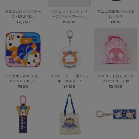
横浜DeNAベイスター
マスコットおしりシリ
デニム刺繍缶バッジ/D
ズ×MILKFE...
ーズ/さがらワッペ...
B.キララ
¥2,750
¥1,500
¥900
ミニタオル/DB.スター
スプレーアート風/ミラ
マスコットおしりシリ
マン＆DB.キララ
ーキーホルダー/...
ーズ/マスコット付...
¥800
¥1,100
¥2,000