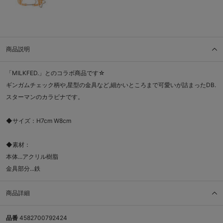
商品説明
「MILKFED.」とのコラボ商品です☆
ギンガムチェック柄や,星型の金具など,細かいところまで可愛いが詰まったDB.
スターマンのカラビナです。
◆サイズ：H7cm W8cm
◆素材：
本体...アクリル樹脂
金具部分...鉄
商品詳細
品番
4582700792424