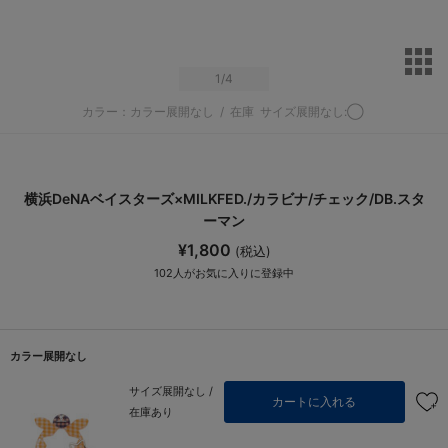
サ
1
/4
カラー：カラー展開なし
/
在庫
サイズ展開なし:◯
横浜DeNAベイスターズ×MILKFED./カラビナ/チェック/DB.スタ
ーマン
¥1,800
(税込)
102
人がお気に入りに登録中
カラー展開なし
サイズ展開なし /
カートに入れる
在庫あり