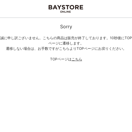
Sorry
誠に申し訳ございません。こちらの商品は販売が終了しております。10秒後にTOP
ページに遷移します。
遷移しない場合は、お手数ですがこちらよりTOPページにお戻りください。
TOPページは
こちら