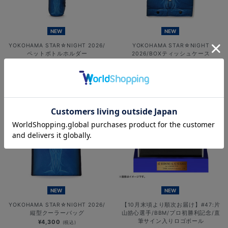
NEW
NEW
YOKOHAMA STAR☆NIGHT 2026/
YOKOHAMA STAR☆NIGHT
ペットボトルホルダー
2026/BOXティッシュケース
¥1,900
¥2,200
(税込)
(税込)
NEW
NEW
YOKOHAMA STAR☆NIGHT 2026/
【10月末頃より順次お届け】#47:片
縦型クーラーバッグ
山皓心選手/BBM/プロ初勝利記念/直
筆サイン入りロゴボール
¥4,300
(税込)