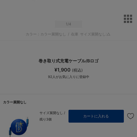
サ
1
/4
カラー：カラー展開なし
/
在庫
サイズ展開なし:△
巻き取り式充電ケーブル/Bロゴ
¥1,900
(税込)
92
人がお気に入りに登録中
カラー展開なし
サイズ展開なし /
カートに入れる
残り3個