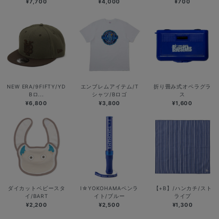
¥7,700
¥4,000
¥700
NEW ERA/9FIFTY/YD
エンブレムアイテム/T
折り畳み式オペラグラ
Bロ...
シャツ/Bロゴ
ス
¥6,800
¥3,800
¥1,600
ダイカットベビースタ
I☆YOKOHAMAペンラ
【+B】/ハンカチ/スト
イ/BART
イト/ブルー
ライプ
¥2,200
¥2,500
¥1,300