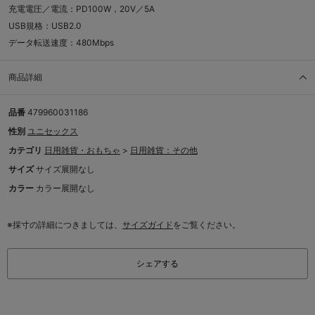
充電電圧／電流：PD100W，20V／5A
USB規格：USB2.0
データ転送速度：480Mbps
商品詳細
品番
479960031186
性別
ユニセックス
カテゴリ
日用雑貨・おもちゃ
>
日用雑貨：その他
サイズ
サイズ展開なし
カラー
カラー展開なし
※採寸の詳細につきましては、
サイズガイド
をご覧ください。
シェアする