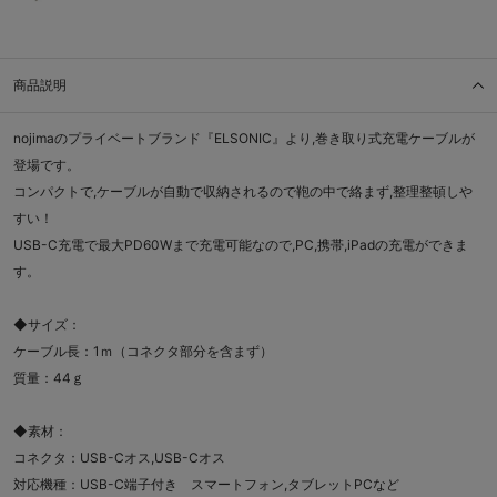
商品説明
nojimaのプライベートブランド『ELSONIC』より,巻き取り式充電ケーブルが
登場です。
コンパクトで,ケーブルが自動で収納されるので鞄の中で絡まず,整理整頓しや
すい！
USB-C充電で最大PD60Wまで充電可能なので,PC,携帯,iPadの充電ができま
す。
◆サイズ：
ケーブル長：1ｍ（コネクタ部分を含まず）
質量：44ｇ
◆素材：
コネクタ：USB-Cオス,USB-Cオス
対応機種：USB-C端子付き スマートフォン,タブレットPCなど