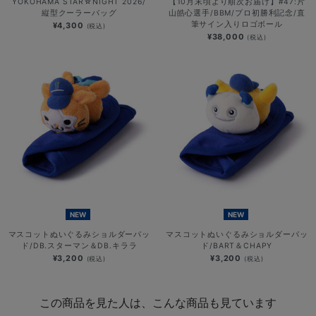
YOKOHAMA STAR☆NIGHT 2026/
【10月末頃より順次お届け】#47:片
縦型クーラーバッグ
山皓心選手/BBM/プロ初勝利記念/直
筆サイン入りロゴボール
¥4,300
(税込)
¥38,000
(税込)
NEW
NEW
マスコットぬいぐるみショルダーパッ
マスコットぬいぐるみショルダーパッ
ド/DB.スターマン＆DB.キララ
ド/BART＆CHAPY
¥3,200
¥3,200
(税込)
(税込)
この商品を見た人は、こんな商品も見ています