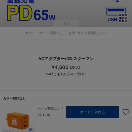
サ
1
/5
カラー：カラー展開なし
/
在庫
サイズ展開なし:△
ACアダプター/DB.スターマン
¥4,600
(税込)
150
人がお気に入りに登録中
カラー展開なし
サイズ展開なし /
カートに入れる
残り2個