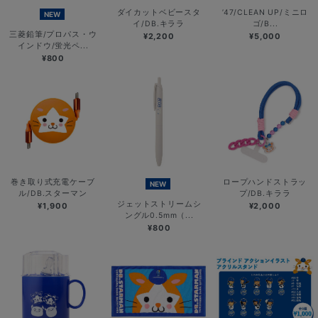
ダイカットベビースタ
’47/CLEAN UP/ミニロ
NEW
イ/DB.キララ
ゴ/B...
三菱鉛筆/プロパス・ウ
¥2,200
¥5,000
インドウ/蛍光ペ...
¥800
巻き取り式充電ケーブ
ロープハンドストラッ
NEW
ル/DB.スターマン
プ/DB.キララ
ジェットストリームシ
¥1,900
¥2,000
ングル0.5mm（...
¥800