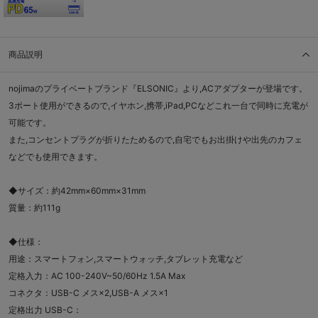
商品説明
nojimaのプライベートブランド『ELSONIC』より,ACアダプターが登場です。
3ポート使用ができるので,イヤホン,携帯,iPad,PCなどこれ一台で同時に充電が
可能です。
また,コンセントプラグが折りたためるので,自宅でもお出掛けや出先のカフェ
などでも使用できます。
◆サイズ：約42mm×60mm×31mm
質量：約111g
◆仕様：
用途：スマートフォン,スマートウォッチ,タブレット充電など
定格入力：AC 100-240V~50/60Hz 1.5A Max
コネクタ：USB-C メス×2,USB-A メス×1
定格出力 USB-C：