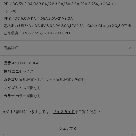
PD／DC 5V 3.0A,9V 3.0A,12V 3.0A,15V 3.0A,20V 3.25A,（QC4＋）
（65W）
PPS／DC 5.0V-11V 4.05A,5.0V-21V3.0A
定格出力 USB-A：DC 5V 3.0A,9V 2.0A,12V 1.5A Quick Charge 2.0,3.0互換
動作環境：0℃～35℃／20％～90％RH
商品詳細
品番
479960031964
性別
ユニセックス
カテゴリ
日用雑貨・おもちゃ
>
日用雑貨：その他
サイズ
サイズ展開なし
カラー
カラー展開なし
※採寸の詳細につきましては、
サイズガイド
をご覧ください。
シェアする