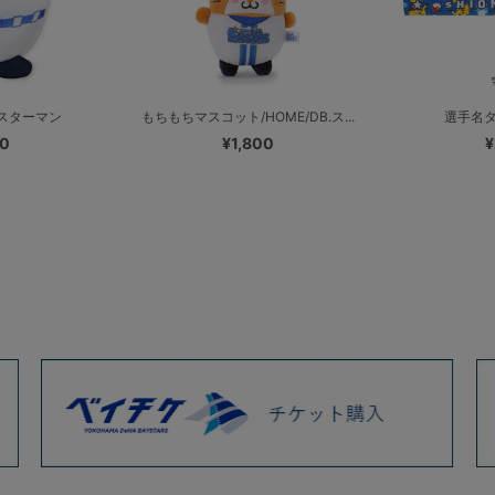
.スターマン
もちもちマスコット/HOME/DB.ス...
選手名タ
00
¥1,800
¥