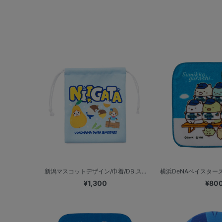
新潟マスコットデザイン/巾着/DB.ス...
横浜DeNAベイスターズ
¥1,300
¥80