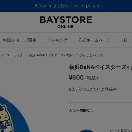
ご注文集中による発送についてのお知らせ
WEBショップ限定
ランキング
公式ホームページ
+B
ジ・ストラップ
横浜DeNAベイスターズ×すみっコぐらし/缶バッジ
横浜DeNAベイスターズ×
¥600
(税込)
9
人がお気に入りに登録中
カラー展開なし
サイズ展開なし