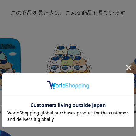
この商品を見た人は、こんな商品も見ています
×すみっコぐら...
横浜DeNAベイスターズ×すみっコぐら...
横浜DeNAベイス
0
¥600