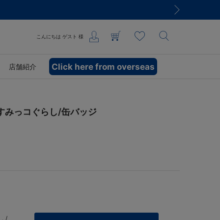
こんにちは
ゲスト
様
Click here from overseas
店舗紹介
すみっコぐらし/缶バッジ
 /