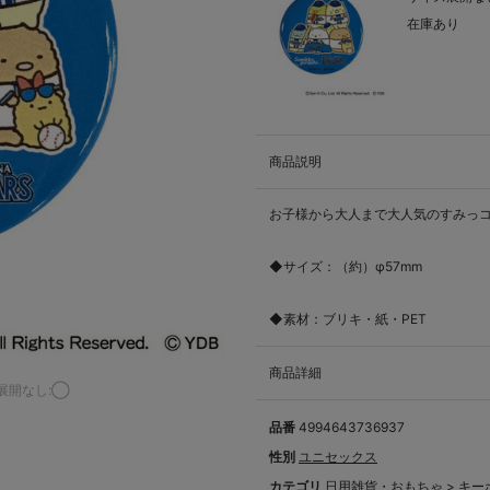
在庫あり
商品説明
お子様から大人まで大人気のすみっコ
◆サイズ：（約）φ57mm
◆素材：ブリキ・紙・PET
商品詳細
展開なし:◯
品番
4994643736937
性別
ユニセックス
カテゴリ
日用雑貨・おもちゃ
>
キー