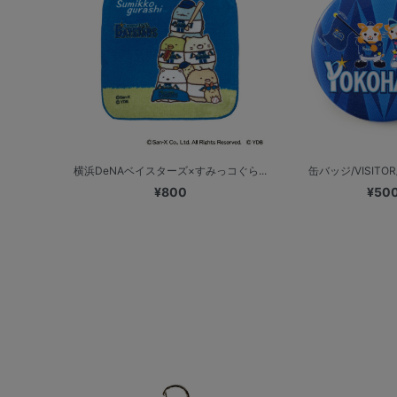
横浜DeNAベイスターズ×すみっコぐら...
缶バッジ/VISITOR/
¥800
¥50